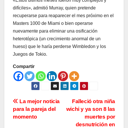
«Estos últimos meses fueron muy complejos y
difíciles», admitió Murray, quien pretende
recuperarse para reaparecer el mes próximo en el
Masters 1000 de Miami o bien operarse
nuevamente para eliminar una osificación
heterotópica (un crecimiento anormal de un
hueso) que le haría perderse Wimbledon y los
Juegos de Tokio.
Compartir
Navegación
La mejor noticia
Falleció otra niña
para la pareja del
wichi y ya son 8 las
de
momento
muertes por
entradas
desnutrición en