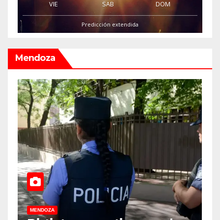
VIE
SAB
DOM
Predicción extendida
Mendoza
MENDOZA
M