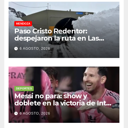
MENDOZA
Paso Cristo Redentor:
despejaron la ruta en Las
Cuevas antes de otro
6 AGOSTO, 2026
temporal con unos 1.500
camiones varados
DEPORTES
Messi no para: show y
doblete en la victoria de Inter
Miami
6 AGOSTO, 2026