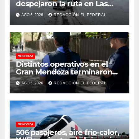
despejaron la ruta en Las
Cuevas antes de otro
AGO 6, 2026
REDACCIÓN EL FEDERAL
temporal con unos 1.500
camiones varados
MENDOZA
Distintos operativos en el
Gran Mendoza terminaron
con cuatro delincuentes
AGO 5, 2026
REDACCIÓN EL FEDERAL
detenidos
MENDOZA
506 pasajeros, aire frio-calor,