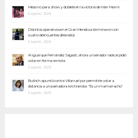
Messi no para: show y doblete en la victoria de Inter Miami
6 agosto, 2026
Distintos operativos en el Gran Mendoza terminaron con
cuatro delincuentes detenidos
5 agosto, 2026
Al igual que Fernández Sagasti, ahora un senador radical pidió
votar en forma remota
5 agosto, 2026
Bullrich apuntó contra Villarruel por permitirle votar a
distancia a una senadora kirchnerista: “Es un mamarracho”
5 agosto, 2026