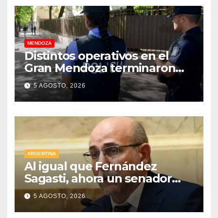
MENDOZA
Distintos operativos en el
Gran Mendoza terminaron
con cuatro delincuentes
5 AGOSTO, 2026
detenidos
ARGENTINA
Al igual que Fernández
Sagasti, ahora un senador
radical pidió votar en forma
5 AGOSTO, 2026
remota