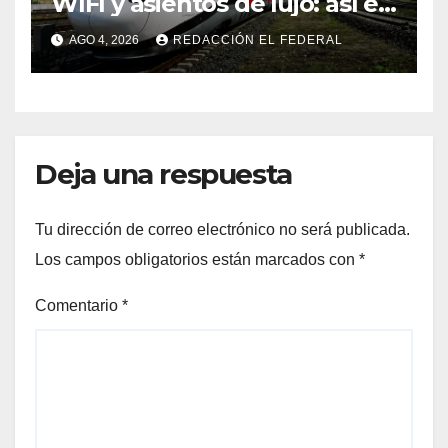
WIFI y asientos de lujo: así es
el tren de China que llega a
AGO 4, 2026
REDACCIÓN EL FEDERAL
Mendoza
Deja una respuesta
Tu dirección de correo electrónico no será publicada.
Los campos obligatorios están marcados con
*
Comentario
*