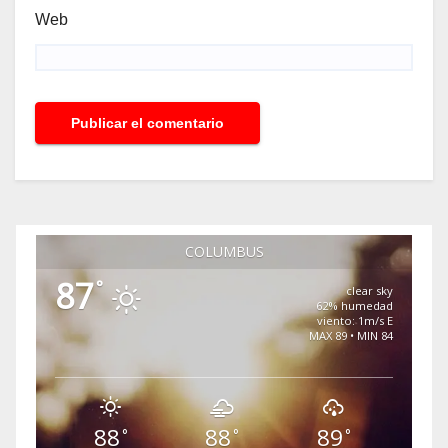
Web
COLUMBUS
87
°
clear sky
62% humedad
viento: 1m/s E
MAX 89 • MIN 84
88
88
89
°
°
°