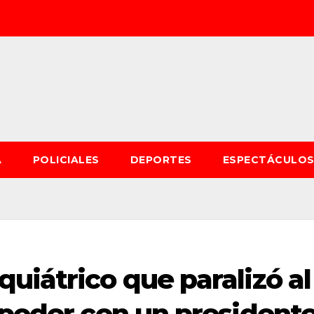
A
POLICIALES
DEPORTES
ESPECTÁCULO
uiátrico que paralizó al
 poder con un president