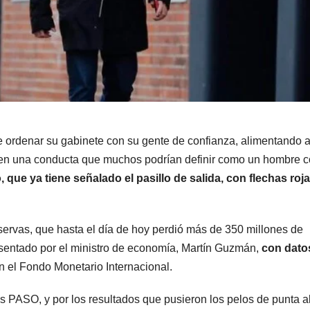
radical pidió
votar a
votar en
distanc
forma remota
una se
kirchne
“Es un
e ordenar su gabinete con su gente de confianza, alimentando 
mamar
na, en una conducta que muchos podrían definir como un hombre 
, que ya tiene señalado el pasillo de salida, con flechas roj
servas, que hasta el día de hoy perdió más de 350 millones de
esentado por el ministro de economía, Martín Guzmán,
con dato
n el Fondo Monetario Internacional.
s PASO, y por los resultados que pusieron los pelos de punta a