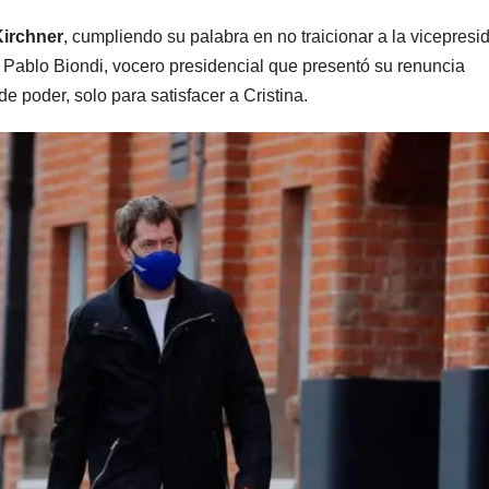
Kirchner
, cumpliendo su palabra en no traicionar a la vicepresi
 Pablo Biondi, vocero presidencial que presentó su renuncia
 poder, solo para satisfacer a Cristina.
ARGENTINA
ARGENTINA
Al igual que
Bullric
Fernández
apuntó
Sagasti, ahora
Villarr
5 AGOSTO, 2026
5 AGOSTO, 2
un senador
permiti