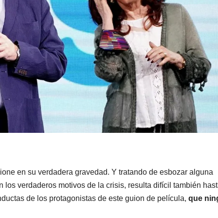
MENDOZA
MENDOZA
Distintos
506 pa
operativos en
aire fri
el Gran
WIFI y
5 AGOSTO, 2026
4 AGOSTO, 2
Mendoza
asient
terminaron
lujo: as
con cuatro
tren d
sione en su verdadera gravedad. Y tratando de esbozar alguna
 los verdaderos motivos de la crisis, resulta difícil también has
delincuentes
que lle
ductas de los protagonistas de este guion de película,
que nin
detenidos
Mendo