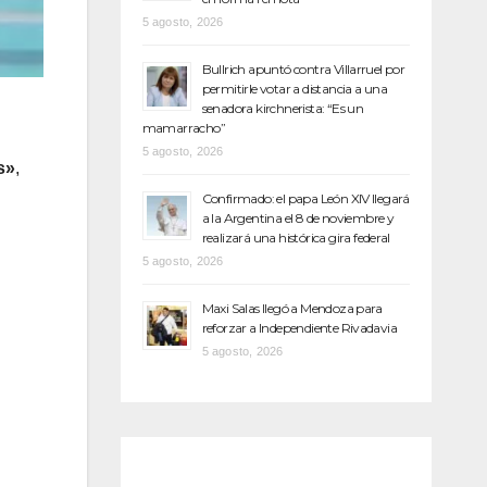
5 agosto, 2026
Bullrich apuntó contra Villarruel por
permitirle votar a distancia a una
senadora kirchnerista: “Es un
mamarracho”
5 agosto, 2026
s»
,
Confirmado: el papa León XIV llegará
a la Argentina el 8 de noviembre y
realizará una histórica gira federal
5 agosto, 2026
Maxi Salas llegó a Mendoza para
reforzar a Independiente Rivadavia
5 agosto, 2026