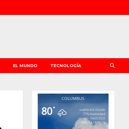
S
EL MUNDO
TECNOLOGÍA
COLUMBUS
80
°
scattered clouds
77% humedad
viento: 1m/s SSO
MAX 82 • MIN 76
e