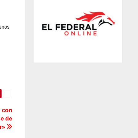
menos
ó con
se de
er»