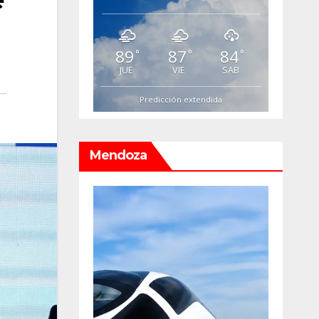
89
87
84
°
°
°
JUE
VIE
SAB
Predicción extendida
Mendoza