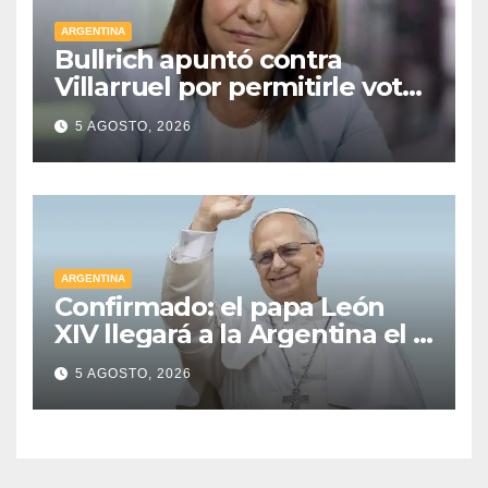
ARGENTINA
Bullrich apuntó contra
Villarruel por permitirle votar
a distancia a una senadora
5 AGOSTO, 2026
kirchnerista: “Es un
mamarracho”
ARGENTINA
Confirmado: el papa León
XIV llegará a la Argentina el 8
de noviembre y realizará una
5 AGOSTO, 2026
histórica gira federal