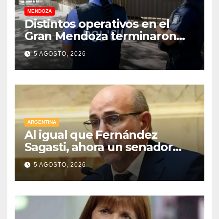
MENDOZA
Distintos operativos en el
Gran Mendoza terminaron
con cuatro delincuentes
5 AGOSTO, 2026
detenidos
ARGENTINA
Al igual que Fernández
Sagasti, ahora un senador
radical pidió votar en forma
5 AGOSTO, 2026
remota