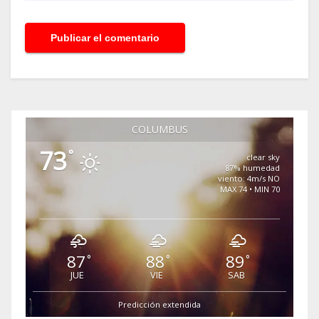
COLUMBUS
73
°
clear sky
87% humedad
viento: 4m/s NO
MAX 74 • MIN 70
87
88
89
°
°
°
JUE
VIE
SAB
Predicción extendida