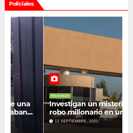
Policiales
POLICIALES
P
Investigan un misterioso
L
robo millonario en un barrio
s
top de Maipú
h
12 SEPTIEMBRE, 2022