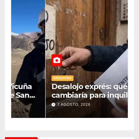
ARGENTINA
A
Desalojo exprés: qué
E
cambiaría para inquilinos y
p
dueños con el proyecto que
7 AGOSTO, 2026
tuvo media sanción en la
Cámara alta