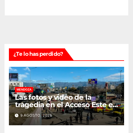
¿Te lo has perdido?
MENDOZA
Las fotos y video de la
tragedia en el Acceso Este en
donde murió un padre de
9 AGOSTO, 2026
familia