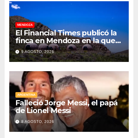
MENDOZA
El Financial Times publicó la
finca en Mendoza en la que
CEOs y millonarios de
9 AGOSTO, 2026
empresas tecnológicas
planean enfrentar un posible
“apocalipsis” y guerra
nuclear
ARGENTINA
Falleció Jorge Messi, el papá
de Lionel Messi
8 AGOSTO, 2026