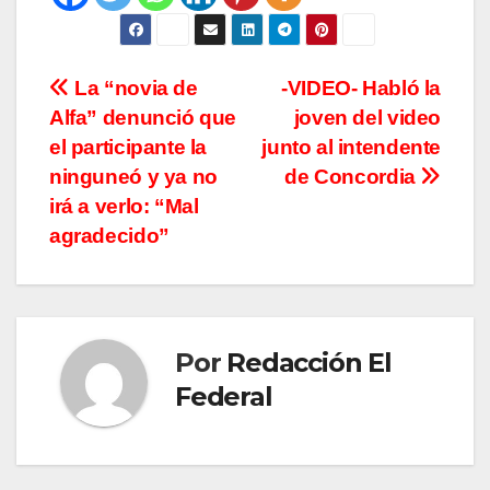
Navegación
La “novia de
-VIDEO- Habló la
Alfa” denunció que
joven del video
de
el participante la
junto al intendente
entradas
ninguneó y ya no
de Concordia
irá a verlo: “Mal
agradecido”
Por
Redacción El
Federal