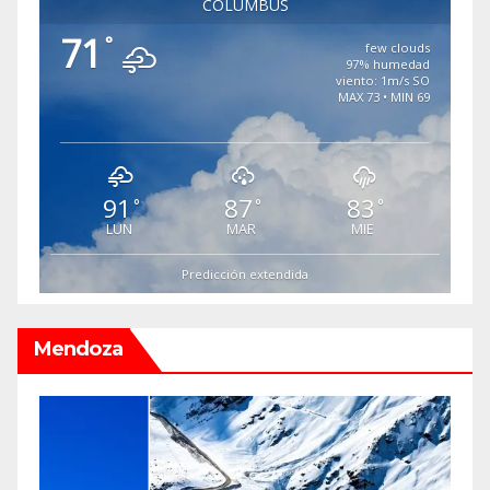
COLUMBUS
71
°
few clouds
97% humedad
viento: 1m/s SO
MAX 73 • MIN 69
91
87
83
°
°
°
LUN
MAR
MIE
Predicción extendida
Mendoza