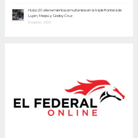
Hubo 20 allanamientos simultáneos en la triple frontera de
Luján, Maipú y Godoy Cruz
8 agosto, 2026