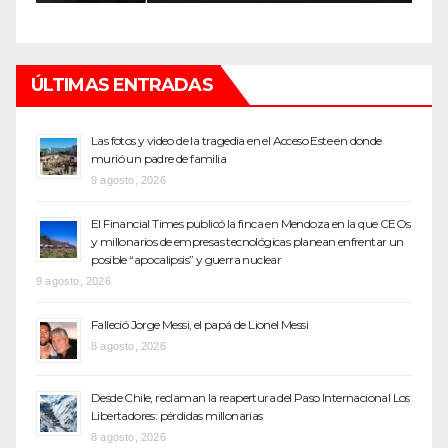
ÚLTIMAS ENTRADAS
Las fotos y video de la tragedia en el Acceso Este en donde
murió un padre de familia
9 agosto, 2026
El Financial Times publicó la finca en Mendoza en la que CEOs
y millonarios de empresas tecnológicas planean enfrentar un
posible “apocalipsis” y guerra nuclear
9 agosto, 2026
Falleció Jorge Messi, el papá de Lionel Messi
8 agosto, 2026
Desde Chile, reclaman la reapertura del Paso Internacional Los
Libertadores: pérdidas millonarias
8 agosto, 2026