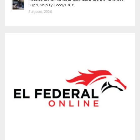
Luján, Maipú y Godoy Cruz
8 agosto, 2026