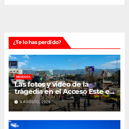
¿Te lo has perdido?
MENDOZA
Las fotos y video de la
tragedia en el Acceso Este en
donde murió un padre de
9 AGOSTO, 2026
familia