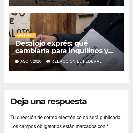
aporte extraordinario y no
reembolsable
ARGENTINA
Desalojo exprés: qué
cambiaría para inquilinos y
dueños con el proyecto que
AGO 7, 2026
REDACCIÓN EL FEDERAL
tuvo media sanción en la
Cámara alta
Deja una respuesta
Tu dirección de correo electrónico no será publicada.
Los campos obligatorios están marcados con
*