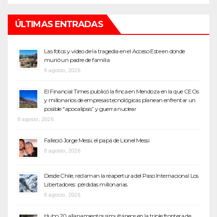
ÚLTIMAS ENTRADAS
Las fotos y video de la tragedia en el Acceso Este en donde
murió un padre de familia
9 agosto, 2026
El Financial Times publicó la finca en Mendoza en la que CEOs
y millonarios de empresas tecnológicas planean enfrentar un
posible “apocalipsis” y guerra nuclear
9 agosto, 2026
Falleció Jorge Messi, el papá de Lionel Messi
8 agosto, 2026
Desde Chile, reclaman la reapertura del Paso Internacional Los
Libertadores: pérdidas millonarias
8 agosto, 2026
Hubo 20 allanamientos simultáneos en la triple frontera de