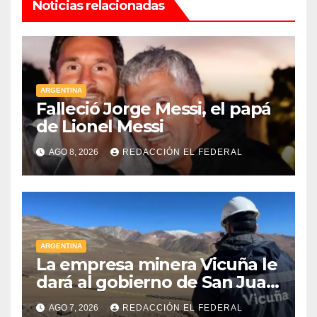
Noticias relacionadas
ARGENTINA
Falleció Jorge Messi, el papá
de Lionel Messi
AGO 8, 2026
REDACCIÓN EL FEDERAL
ARGENTINA
La empresa minera Vicuña le
dará al gobierno de San Juan
U$D 250 millones cómo un
AGO 7, 2026
REDACCIÓN EL FEDERAL