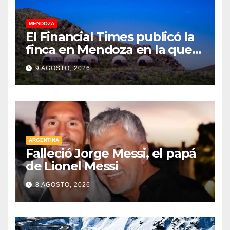
MENDOZA
El Financial Times publicó la
finca en Mendoza en la que
CEOs y millonarios de
9 AGOSTO, 2026
empresas tecnológicas
planean enfrentar un posible
“apocalipsis” y guerra
nuclear
ARGENTINA
Falleció Jorge Messi, el papá
de Lionel Messi
8 AGOSTO, 2026