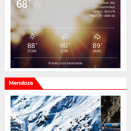
68
°
clear sky
97% humedad
viento: 3m/s N
MAX 70 • MIN 66
88
90
89
°
°
°
DOM
LUN
MAR
Predicción extendida
Mendoza