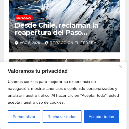
MENDOZA
Desde Chile, reclaman la
reapertura del Paso
Internacional Los
AGO 8, 2026
REDACCIÓN EL FEDERAL
Libertadores: pérdidas
millonarias
Valoramos tu privacidad
Usamos cookies para mejorar su experiencia de
MENDOZA
Hubo 20 allanamientos
navegación, mostrar anuncios o contenido personalizados y
simultáneos en la triple
analizar nuestro tráfico. Al hacer clic en "Aceptar todo", usted
frontera de Luján, Maipú y
acepta nuestro uso de cookies.
AGO 8, 2026
REDACCIÓN EL FEDERAL
Godoy Cruz
Personalizar
Rechazar todas
Aceptar todas