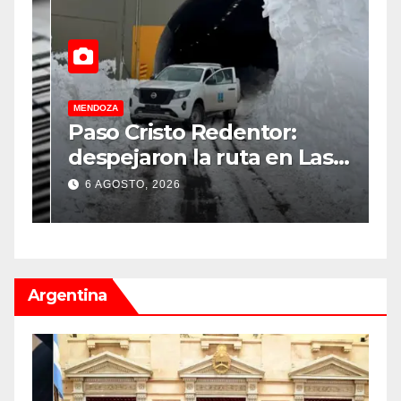
MENDOZA
M
Paso Cristo Redentor:
D
despejaron la ruta en Las
G
r
Cuevas antes de otro
c
6 AGOSTO, 2026
temporal con unos 1.500
d
camiones varados
Argentina