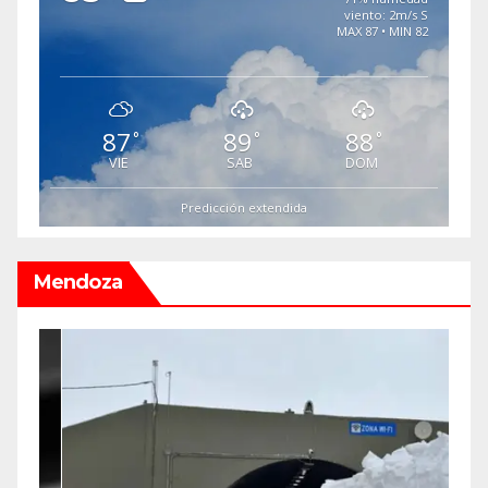
viento: 2m/s S
MAX 87 • MIN 82
87
89
88
°
°
°
VIE
SAB
DOM
Predicción extendida
Mendoza