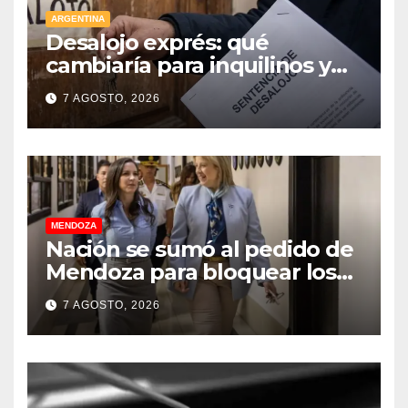
ARGENTINA
Desalojo exprés: qué
cambiaría para inquilinos y
dueños con el proyecto que
7 AGOSTO, 2026
tuvo media sanción en la
Cámara alta
MENDOZA
Nación se sumó al pedido de
Mendoza para bloquear los
celulares en las cárceles de la
7 AGOSTO, 2026
provincia