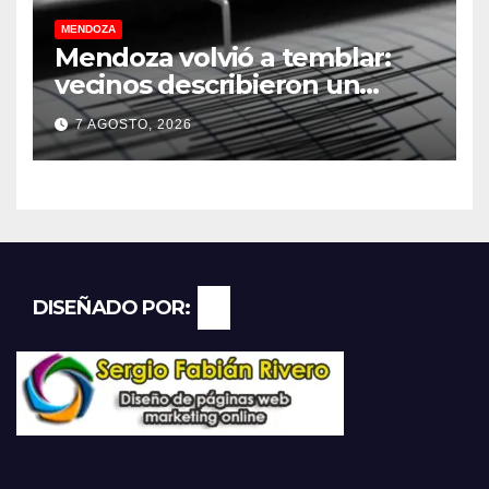
MENDOZA
Mendoza volvió a temblar:
vecinos describieron un
“sacudón” acompañado por
7 AGOSTO, 2026
un fuerte estruendo
DISEÑADO POR: