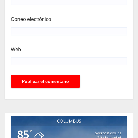
Correo electrónico
Web
COLUMBUS
85
°
overcast clouds
71% humedad