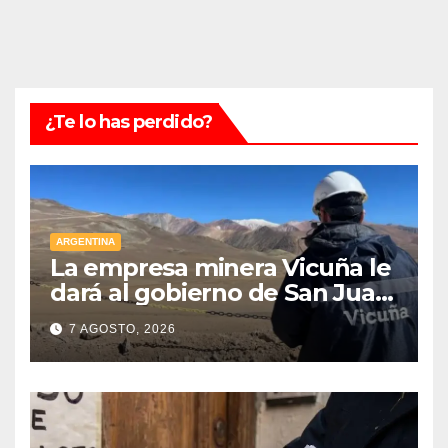
¿Te lo has perdido?
ARGENTINA
La empresa minera Vicuña le
dará al gobierno de San Juan
U$D 250 millones cómo un
7 AGOSTO, 2026
aporte extraordinario y no
reembolsable