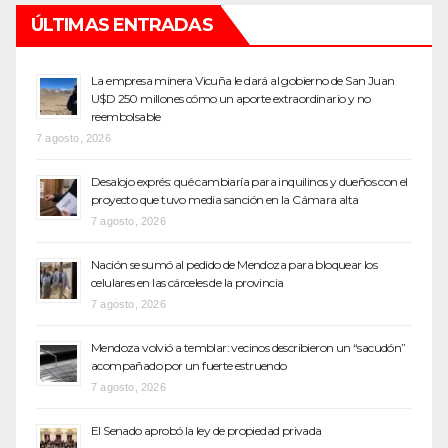
ÚLTIMAS ENTRADAS
La empresa minera Vicuña le dará al gobierno de San Juan
U$D 250 millones cómo un aporte extraordinario y no
reembolsable
7 agosto, 2026
Desalojo exprés: qué cambiaría para inquilinos y dueños con el
proyecto que tuvo media sanción en la Cámara alta
7 agosto, 2026
Nación se sumó al pedido de Mendoza para bloquear los
celulares en las cárceles de la provincia
7 agosto, 2026
Mendoza volvió a temblar: vecinos describieron un “sacudón”
acompañado por un fuerte estruendo
7 agosto, 2026
El Senado aprobó la ley de propiedad privada