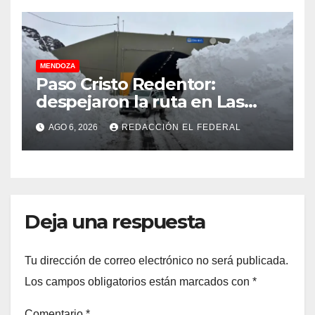
MENDOZA
Paso Cristo Redentor:
despejaron la ruta en Las
Cuevas antes de otro
AGO 6, 2026
REDACCIÓN EL FEDERAL
temporal con unos 1.500
camiones varados
Deja una respuesta
Tu dirección de correo electrónico no será publicada.
Los campos obligatorios están marcados con
*
Comentario
*