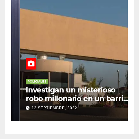
POLICIALES
P
Investigan un misterioso
L
robo millonario en un barrio
s
top de Maipú
h
12 SEPTIEMBRE, 2022