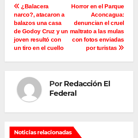
Navegación
¿Balacera
Horror en el Parque
narco?, atacaron a
Aconcagua:
de
balazos una casa
denuncian el cruel
entradas
de Godoy Cruz y un
maltrato a las mulas
joven resultó con
con fotos enviadas
un tiro en el cuello
por turistas
Por
Redacción El
Federal
Noticias relacionadas