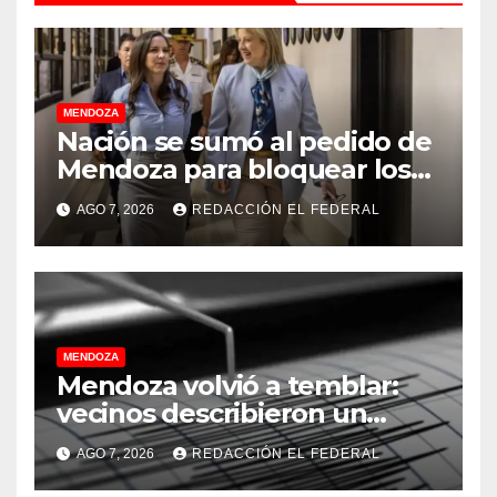
MENDOZA
Nación se sumó al pedido de
Mendoza para bloquear los
celulares en las cárceles de
AGO 7, 2026
REDACCIÓN EL FEDERAL
la provincia
MENDOZA
Mendoza volvió a temblar:
vecinos describieron un
“sacudón” acompañado por
AGO 7, 2026
REDACCIÓN EL FEDERAL
un fuerte estruendo