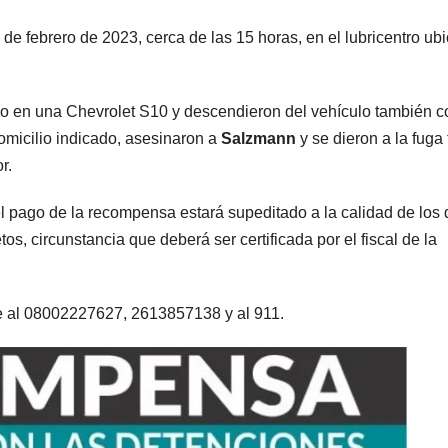
de febrero de 2023, cerca de las 15 horas, en el lubricentro ub
go en una Chevrolet S10 y descendieron del vehículo también c
omicilio indicado, asesinaron a
Salzmann
y se dieron a la fuga 
or.
l pago de la recompensa estará supeditado a la calidad de los 
s, circunstancia que deberá ser certificada por el fiscal de la
ARGENTINA
ARGENTINA
e al 08002227627, 2613857138 y al 911.
Al igual que
Bullric
Fernández
apuntó
Sagasti, ahora
Villarr
5 AGOSTO, 2026
5 AGOSTO, 
un senador
permit