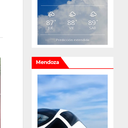
87
88
89
°
°
°
JUE
VIE
SAB
Predicción extendida
Mendoza