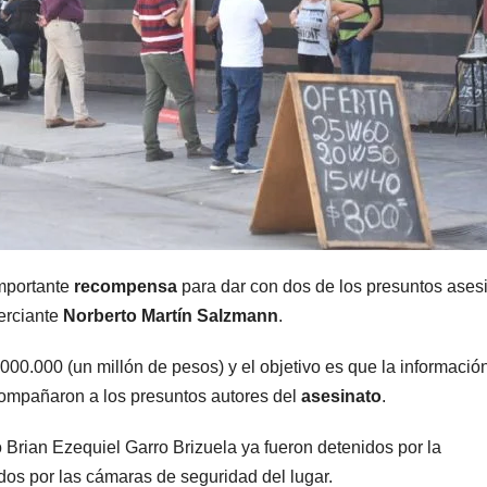
MENDOZA
MENDOZA
Distintos
506 pa
operativos en
aire fri
el Gran
WIFI y
5 AGOSTO, 2026
4 AGOSTO, 2
importante
recompensa
para dar con dos de los presuntos ases
Mendoza
asient
erciante
Norberto Martín Salzmann
.
terminaron
lujo: as
000.000 (un millón de pesos) y el objetivo es que la informació
con cuatro
tren d
compañaron a los presuntos autores del
asesinato
.
delincuentes
que lle
 Brian Ezequiel Garro Brizuela ya fueron detenidos por la
detenidos
Mendo
dos por las cámaras de seguridad del lugar.