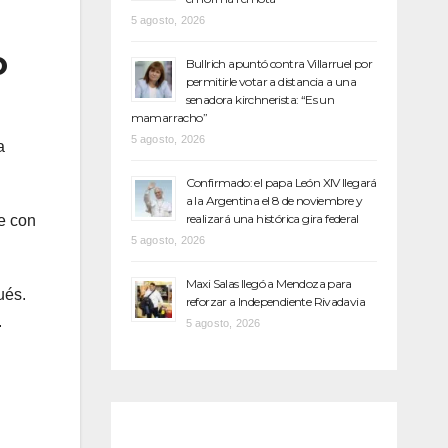
5 agosto, 2026
o
Bullrich apuntó contra Villarruel por
permitirle votar a distancia a una
senadora kirchnerista: “Es un
mamarracho”
5 agosto, 2026
a
Confirmado: el papa León XIV llegará
a la Argentina el 8 de noviembre y
realizará una histórica gira federal
e con
5 agosto, 2026
Maxi Salas llegó a Mendoza para
ués.
reforzar a Independiente Rivadavia
.
5 agosto, 2026