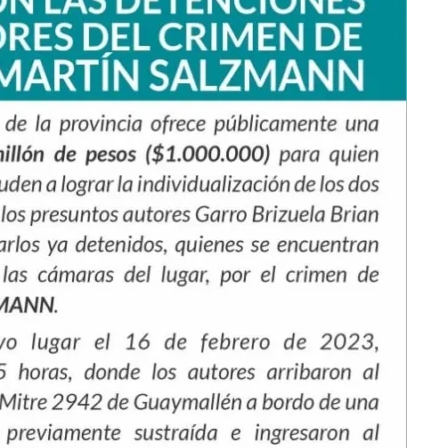
radical pidió
votar a
votar en
distan
forma remota
una s
kirchne
“Es un
mamar