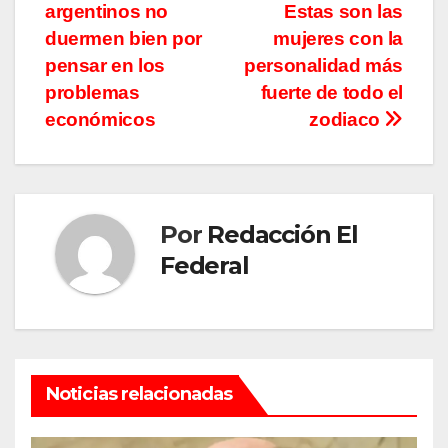
argentinos no
Estas son las
de
duermen bien por
mujeres con la
entradas
pensar en los
personalidad más
problemas
fuerte de todo el
económicos
zodiaco
Por
Redacción El
Federal
Noticias relacionadas