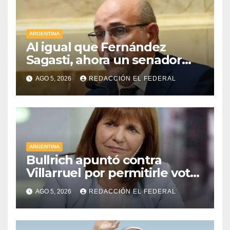
ARGENTINA
Al igual que Fernández
Sagasti, ahora un senador
radical pidió votar en forma
AGO 5, 2026
REDACCIÓN EL FEDERAL
remota
ARGENTINA
Bullrich apuntó contra
Villarruel por permitirle votar
a distancia a una senadora
AGO 5, 2026
REDACCIÓN EL FEDERAL
kirchnerista: “Es un
mamarracho”