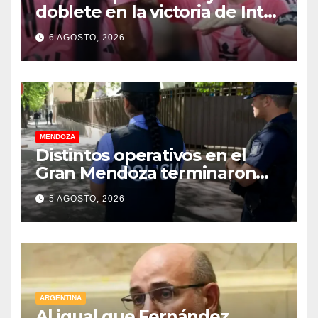
doblete en la victoria de Inter
Miami
6 AGOSTO, 2026
MENDOZA
Distintos operativos en el
Gran Mendoza terminaron
con cuatro delincuentes
5 AGOSTO, 2026
detenidos
ARGENTINA
Al igual que Fernández