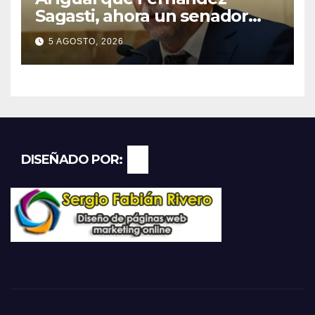
Sagasti, ahora un senador
radical pidió votar en forma
5 AGOSTO, 2026
remota
DISEÑADO POR: