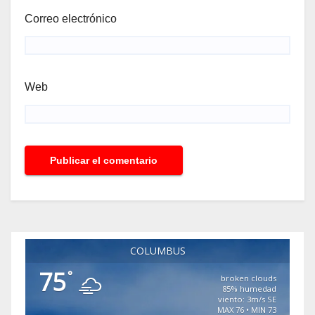
Correo electrónico
Web
COLUMBUS
75
°
broken clouds
85% humedad
viento: 3m/s SE
MAX 76 • MIN 73