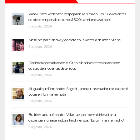
Paso Cristo Redentor: despejaron la ruta en Las Cuevas antes
de otro temporal con unos 1.500 camiones varados
6 agosto, 2026
Messi no para: show y doblete en la victoria de Inter Miami
6 agosto, 2026
Distintos operativos en el Gran Mendoza terminaron con
cuatro delincuentes detenidos
5 agosto, 2026
Al igual que Fernández Sagasti, ahora un senador radical pidió
votar en forma remota
5 agosto, 2026
Bullrich apuntó contra Villarruel por permitirle votar a
distancia a una senadora kirchnerista: “Es un mamarracho”
5 agosto, 2026