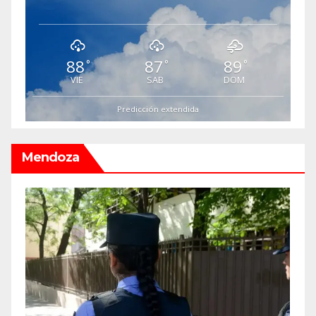
88
87
89
°
°
°
VIE
SAB
DOM
Predicción extendida
Mendoza