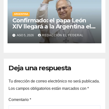
ARGENTINA
Confirmado: el papa León
XIV llegará a la Argentina el 8
de noviembre y realizará una
AGO 5, 2026
REDACCIÓN EL FEDERAL
histórica gira federal
Deja una respuesta
Tu dirección de correo electrónico no será publicada.
Los campos obligatorios están marcados con
*
Comentario
*