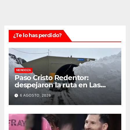
¿Te lo has perdido?
MENDOZA
Paso Cristo Redentor:
despejaron la ruta en Las
Cuevas antes de otro
6 AGOSTO, 2026
temporal con unos 1.500
camiones varados