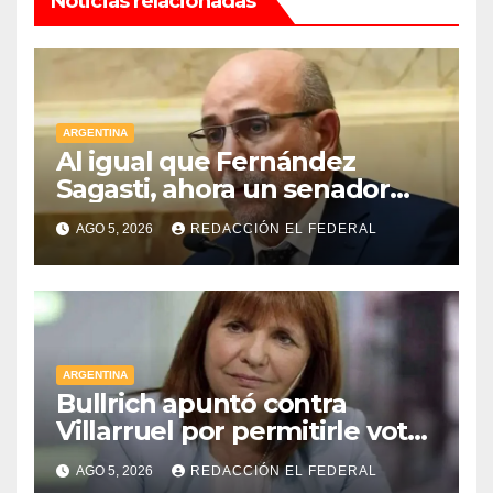
Noticias relacionadas
ARGENTINA
Al igual que Fernández
Sagasti, ahora un senador
radical pidió votar en forma
AGO 5, 2026
REDACCIÓN EL FEDERAL
remota
ARGENTINA
Bullrich apuntó contra
Villarruel por permitirle votar
a distancia a una senadora
AGO 5, 2026
REDACCIÓN EL FEDERAL
kirchnerista: “Es un