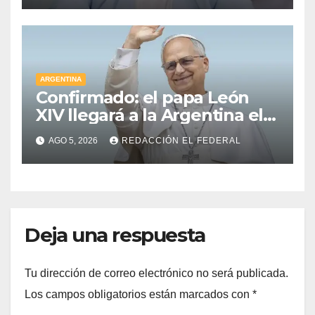
mamarracho”
ARGENTINA
Confirmado: el papa León
XIV llegará a la Argentina el 8
de noviembre y realizará una
AGO 5, 2026
REDACCIÓN EL FEDERAL
histórica gira federal
Deja una respuesta
Tu dirección de correo electrónico no será publicada.
Los campos obligatorios están marcados con
*