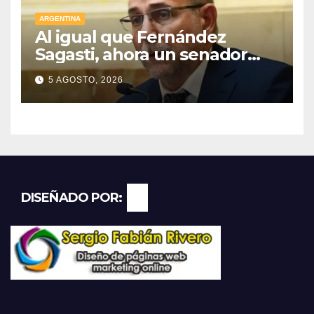
ARGENTINA
Al igual que Fernández
Sagasti, ahora un senador
radical pidió votar en forma
5 AGOSTO, 2026
remota
DISEÑADO POR: