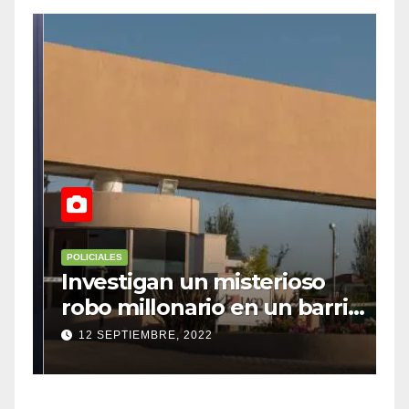
POLICIALES
P
Investigan un misterioso
L
robo millonario en un barrio
s
top de Maipú
h
12 SEPTIEMBRE, 2022