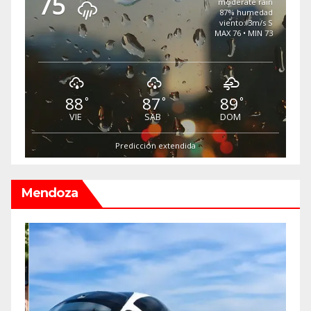
75
moderate rain
87% humedad
viento: 3m/s S
MAX 76 • MIN 73
88
87
89
°
°
°
VIE
SAB
DOM
Predicción extendida
Mendoza