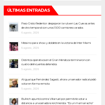
ÚLTIMAS ENTRADAS
Paso Cristo Redentor: despejaron la ruta en Las Cuevas antes
de otro temporal con unos 1.500 camiones varados
6 agosto, 2026
Messi no para: show y doblete en la victoria de Inter Miami
6 agosto, 2026
Distintos operativos en el Gran Mendoza terminaron con
cuatro delincuentes detenidos
5 agosto, 2026
Al igual que Fernández Sagasti, ahora un senador radical pidió
votar en forma remota
5 agosto, 2026
Bullrich apuntó contra Villarruel por permitirle votar a
distancia a una senadora kirchnerista: “Es un mamarracho”