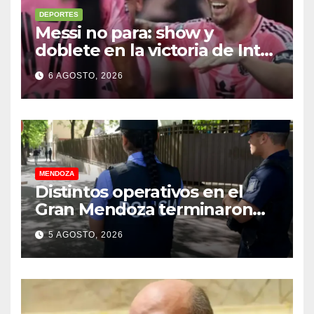
DEPORTES
Messi no para: show y
doblete en la victoria de Inter
Miami
6 AGOSTO, 2026
MENDOZA
Distintos operativos en el
Gran Mendoza terminaron
con cuatro delincuentes
5 AGOSTO, 2026
detenidos