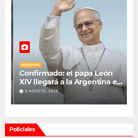
ARGENTINA
A
Confirmado: el papa León
M
XIV llegará a la Argentina el
p
8 de noviembre y realizará
l
5 AGOSTO, 2026
una histórica gira federal
n
e
Policiales