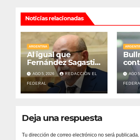
Noticias relacionadas
ARGENTINA
ARGENTI
Al igual que
Bull
Fernández Sagasti,
cont
ahora un senador
perm
AGO 5, 2026
REDACCIÓN EL
AGO 5
radical pidió votar
dist
en forma remota
FEDERAL
sen
FEDERA
kirc
mam
Deja una respuesta
Tu dirección de correo electrónico no será publicada.