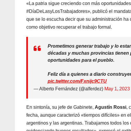
«La patria sigue creciendo con más oportunidades p
#DíaDeLasyLosTrabajadores», publicó el mandatari
que se lo escucha decir que su administración ha c
como objetivo recuperar el trabajo formal.
Prometimos generar trabajo y lo est
décadas y muchas provincias tienen 
oportunidades para el pueblo.
Feliz día a quienes a diario construye
pic.twitter.com/Fxnijc9CTU
— Alberto Fernández (@alferdez)
May 1, 2023
En sintonía, su jefe de Gabinete,
Agustín Rossi
, 
fecha, aunque caracterizó «tiempos difíciles» en el
argentinos y las argentinas. Trabajamos todos los
evidenciando buenos resultados», expresó el extitu