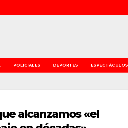
A
POLICIALES
DEPORTES
ESPECTÁCULO
que alcanzamos «el
ajo en décadas»