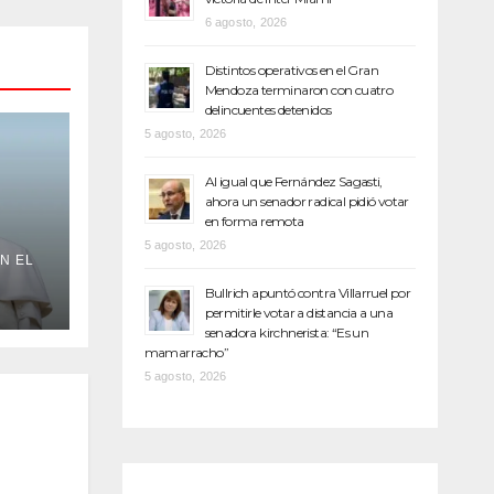
6 agosto, 2026
Distintos operativos en el Gran
Mendoza terminaron con cuatro
delincuentes detenidos
5 agosto, 2026
Al igual que Fernández Sagasti,
ahora un senador radical pidió votar
en forma remota
5 agosto, 2026
N EL
e
Bullrich apuntó contra Villarruel por
permitirle votar a distancia a una
senadora kirchnerista: “Es un
mamarracho”
5 agosto, 2026