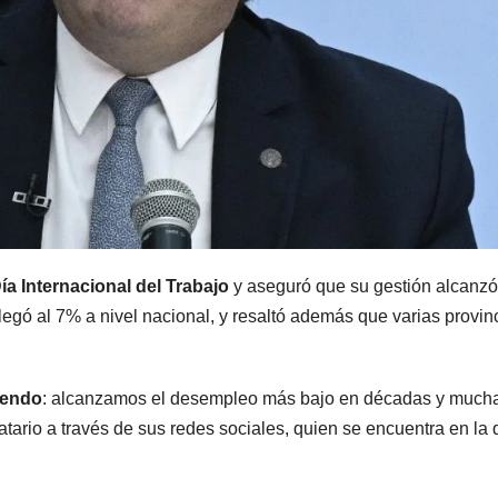
MENDOZA
MENDOZA
Paso Cristo
Distin
Redentor:
operat
despejaron la
el Gran
6 AGOSTO, 2026
5 AGOSTO, 2
ía Internacional del Trabajo
y aseguró que su gestión alcanzó
ruta en Las
Mendo
gó al 7% a nivel nacional, y resaltó además que varias provin
Cuevas antes
termin
de otro
con cu
iendo
: alcanzamos el desempleo más bajo en décadas y much
tario a través de sus redes sociales, quien se encuentra en la 
temporal con
delinc
unos 1.500
deteni