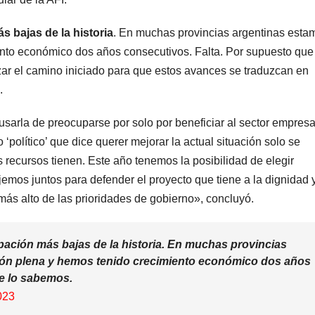
radical pidió
votar a
 bajas de la historia
. En muchas provincias argentinas esta
votar en
distanc
nto económico dos años consecutivos. Falta. Por supuesto que
r el camino iniciado para que estos avances se traduzcan en
forma remota
una se
.
kirchne
usarla de preocuparse por solo por beneficiar al sector empresar
“Es un
político’ que dice querer mejorar la actual situación solo se
mamar
 recursos tienen. Este año tenemos la posibilidad de elegir
os juntos para defender el proyecto que tiene a la dignidad y
más alto de las prioridades de gobierno», concluyó.
ación más bajas de la historia. En muchas provincias
ión plena y hemos tenido crecimiento económico dos años
ue lo sabemos.
023