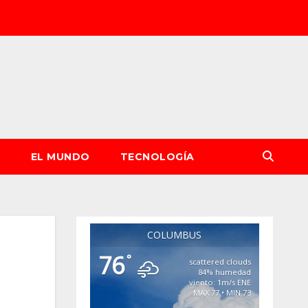
S
EL MUNDO
TECNOLOGÍA
COLUMBUS
76
°
scattered clouds
84% humedad
viento: 1m/s ENE
MAX 77 • MIN 73