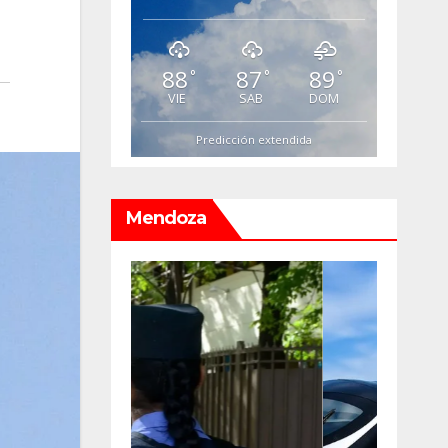
88
87
89
°
°
°
VIE
SAB
DOM
Predicción extendida
Mendoza