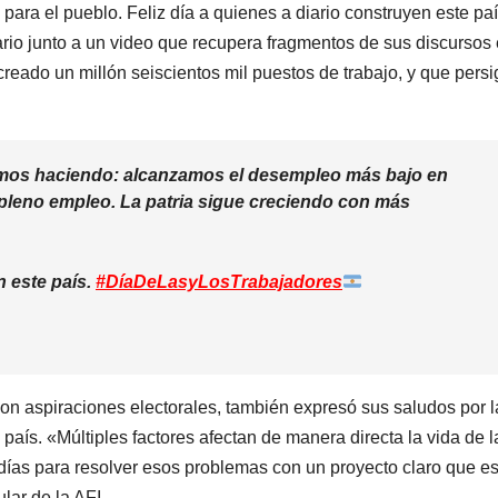
ara el pueblo. Feliz día a quienes a diario construyen este paí
camiones
o junto a un video que recupera fragmentos de sus discursos 
varados
reado un millón seiscientos mil puestos de trabajo, y que persi
amos haciendo: alcanzamos el desempleo más bajo en
pleno empleo. La patria sigue creciendo con más
n este país.
#DíaDeLasyLosTrabajadores
ARGENTINA
ARGENTINA
Al igual que
Bullric
Fernández
apuntó
con aspiraciones electorales, también expresó sus saludos por l
 país. «Múltiples factores afectan de manera directa la vida de l
Sagasti, ahora
Villarr
5 AGOSTO, 2026
5 AGOSTO, 2
 días para resolver esos problemas con un proyecto claro que es
un senador
permiti
lar de la AFI.