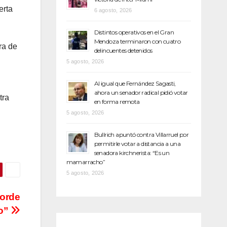
erta
6 agosto, 2026
Distintos operativos en el Gran
Mendoza terminaron con cuatro
ra de
delincuentes detenidos
5 agosto, 2026
Al igual que Fernández Sagasti,
ahora un senador radical pidió votar
tra
en forma remota
.
5 agosto, 2026
Bullrich apuntó contra Villarruel por
permitirle votar a distancia a una
senadora kirchnerista: “Es un
mamarracho”
5 agosto, 2026
borde
co”