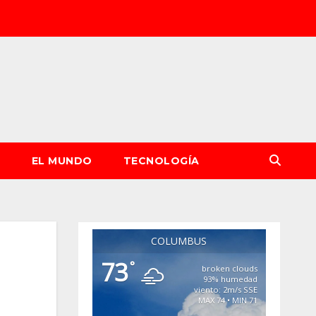
S
EL MUNDO
TECNOLOGÍA
COLUMBUS
73
°
broken clouds
93% humedad
viento: 2m/s SSE
MAX 74 • MIN 71