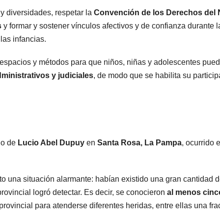
POLICIALES
POLICIALES
y diversidades, respetar la
Convención de los Derechos del 
Delincuente
Caye
s
y formar y sostener vínculos afectivos y de confianza durante l
abusó de una
miem
las infancias.
anciana tras
una 
6 JUNIO, 2023
20 FEBRE
 espacios y métodos para que niños, niñas y adolescentes pue
ingresar en su
que s
inistrativos y judiciales
, de modo que se habilita su partici
casa de
disfr
Mendoza para
policí
robarle: fue
robar
do de
Lucio Abel Dupuy
en
Santa Rosa, La Pampa
, ocurrido 
filmado
cuando
sto una situación alarmante: habían existido una gran cantidad 
escapaba
ovincial logró detectar. Es decir, se conocieron
al menos cinc
provincial para atenderse diferentes heridas, entre ellas una fra