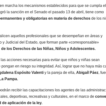
camiones
 en marcha los mecanismos establecidos para que se cumpla el
logró la sanción en el Senado el pasado 13 de abril, tiene como
varados
permanentes y obligatorias en materia de derechos
de los n
ealicen aquellos profesionales que se desempeñan en áreas y
o y Judicial del Estado, que forman parte «corresponsable»
 de los Derechos de las Niñas, Niños y Adolescentes.
las acciones necesarias para evitar que niños y niñas sean
 pongan en riesgo su integridad. Así, lograr que no haya más c
ARGENTINA
ARGENTINA
dalena Espósito Valenti
y la pareja de ella,
Abigaíl Páez
, fu
Al igual que
Bullri
 La Pampa.
Fernández
apunt
odrán recibir las capacitaciones los agentes de las administra
Sagasti, ahora
Villar
ales, deportivas, recreativas y culturales, en el marco de
conve
5 AGOSTO, 2026
5 AGOSTO,
de aplicación de la ley.
un senador
permit