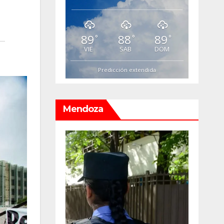
89
88
89
°
°
°
VIE
SAB
DOM
Predicción extendida
Mendoza