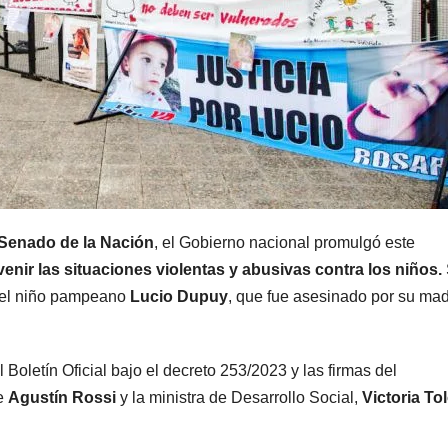
MENDOZA
MENDOZA
Paso Cristo
Distin
Redentor:
opera
despejaron la
el Gra
Senado de la Nación
, el Gobierno nacional promulgó este
6 AGOSTO, 2026
5 AGOSTO,
enir las situaciones violentas y abusivas contra los niños.
ruta en Las
Mend
o del niño pampeano
Lucio Dupuy
, que fue asesinado por su mad
Cuevas antes
termi
de otro
con c
Boletín Oficial bajo el decreto 253/2023 y las firmas del
temporal con
delin
e
Agustín Rossi
y la ministra de Desarrollo Social,
Victoria To
unos 1.500
deten