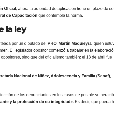
radical pidió
votar 
n Oficial
, ahora la autoridad de aplicación tiene un plazo de se
ral de Capacitación
que contempla la norma.
votar en
distan
forma remota
una s
 la ley
kirchn
nteada por un diputado del
PRO
,
Martín Maquieyra
, quien estu
“Es u
rimen. El legislador opositor comenzó a trabajar en la elaboraci
mama
opositores, sino que del oficialismo también: el 13 de abril fue
retaría Nacional de Niñez, Adolescencia y Familia (Senaf)
,
otección de los denunciantes en los casos de posible vulneració
ante y la protección de su integridad»
. Es decir, que pueda 