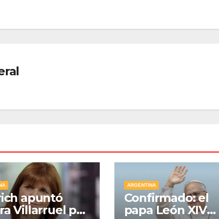
eral
NA
ARGENTINA
rich apuntó
Confirmado: el
ra Villarruel por
papa León XIV