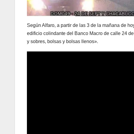
Según Alfaro, a partir de las 3 de la mañana de h
edificio colindante del Banco Macro de calle 24 d
y sobres, bolsas y bolsas llenos».