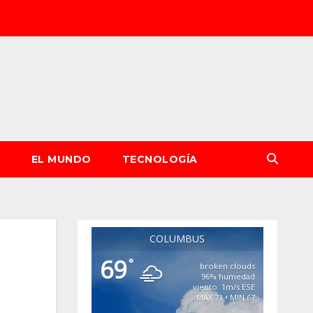
S
EL MUNDO
TECNOLOGÍA
COLUMBUS
69
°
broken clouds
96% humedad
viento: 1m/s ESE
MAX 71 • MIN 67