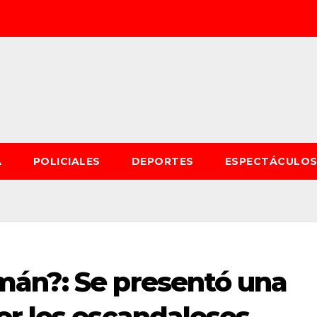
A
POLICIALES
DEPORTES
ESPECTÁCULO
án?: Se presentó una
or los escandalosos