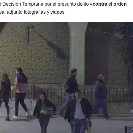
e Decisión Temprana por el presunto delito
«contra el orden
estrue
pal adjuntó fotografías y videos.
ARGENTINA
ARGENTINA
La empresa
Desalo
minera Vicuña
exprés
le dará al
cambia
7 AGOSTO, 2026
7 AGOSTO, 2
gobierno de
para in