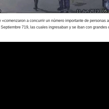
San Juan U$D
y dueñ
250 millones
el pro
oy «comenzaron a concurrir un número importante de personas a
cómo un
que tu
e Septiembre 719, las cuales ingresaban y se iban con grandes 
aporte
media
extraordinario
sanció
y no
Cámara
reembolsable