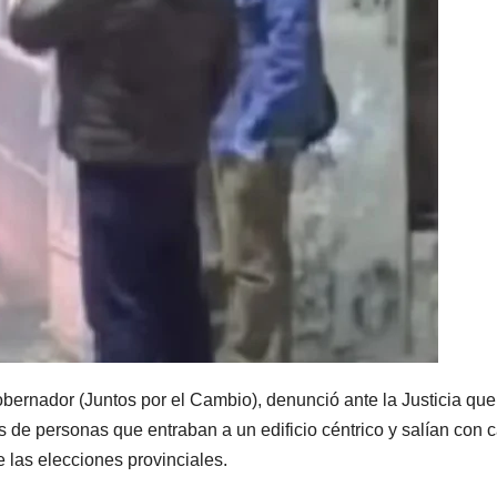
MENDOZA
MENDOZA
Nación se
Mendo
sumó al
volvió 
pedido de
tembla
7 AGOSTO, 2026
7 AGOSTO, 2
Mendoza para
vecino
bloquear los
descri
celulares en
un “sa
obernador (Juntos por el Cambio), denunció ante la Justicia que
de personas que entraban a un edificio céntrico y salían con c
las cárceles de
acomp
e las elecciones provinciales.
la provincia
por un