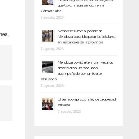
que tuvo media sanción en la
Cámara alta
7 agosto, 2026
Nación se sumó al pedido de
nes.
Mendoza para bloquear los celulares
en las cárceles de la provincia
7 agosto, 2026
Mendoza volvió a temblar: vecinos
describieron un “sacudón”
acompañado por un fuerte
estruendo
7 agosto, 2026
El Senado aprobó la ley de propiedad
privada
7 agosto, 2026