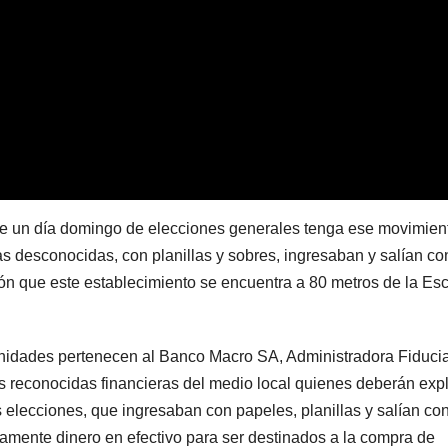
POLICIALES
POLICIALES
Delincuente
Cayer
abusó de una
miemb
anciana tras
una b
6 JUNIO, 2023
20 FEBRERO
ingresar en su
que se
casa de
disfra
Mendoza para
policía
que un día domingo de elecciones generales tenga ese movimient
 desconocidas, con planillas y sobres, ingresaban y salían co
robarle: fue
robar
ción que este establecimiento se encuentra a 80 metros de la Es
filmado
cuando
unidades pertenecen al Banco Macro SA, Administradora Fiducia
escapaba
as reconocidas financieras del medio local quienes deberán expl
 elecciones, que ingresaban con papeles, planillas y salían co
amente dinero en efectivo para ser destinados a la compra de