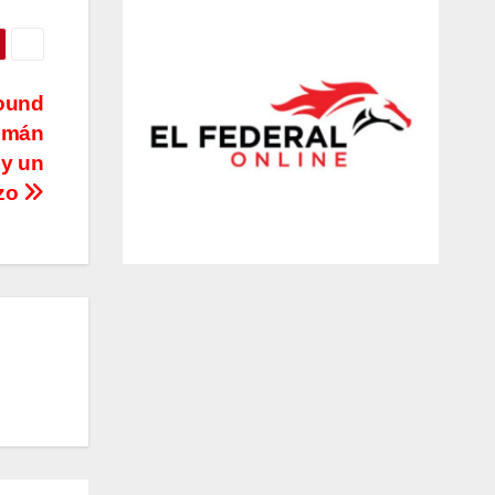
round
cumán
 y un
zo