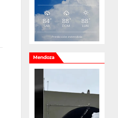
84
88
88
°
°
°
SAB
DOM
LUN
Predicción extendida
Mendoza