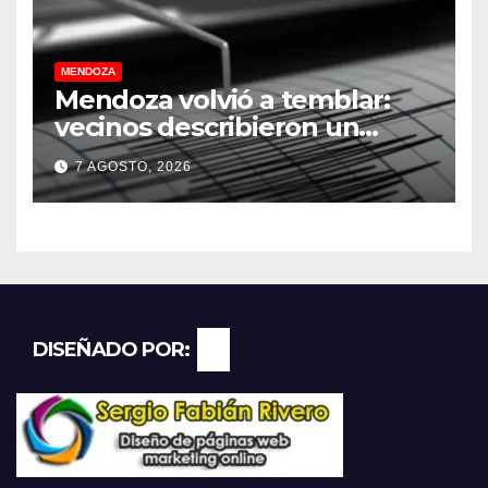
MENDOZA
Mendoza volvió a temblar:
vecinos describieron un
“sacudón” acompañado por
7 AGOSTO, 2026
un fuerte estruendo
DISEÑADO POR: