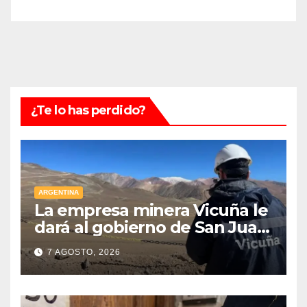
¿Te lo has perdido?
ARGENTINA
La empresa minera Vicuña le
dará al gobierno de San Juan
U$D 250 millones cómo un
7 AGOSTO, 2026
aporte extraordinario y no
reembolsable