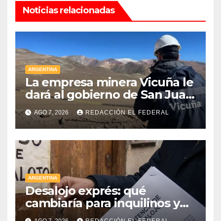
Noticias relacionadas
ARGENTINA
La empresa minera Vicuña le
dará al gobierno de San Juan
U$D 250 millones cómo un
AGO 7, 2026
REDACCIÓN EL FEDERAL
aporte extraordinario y no
reembolsable
ARGENTINA
Desalojo exprés: qué
cambiaría para inquilinos y
dueños con el proyecto que