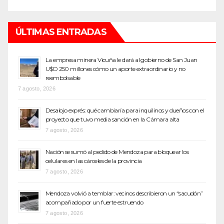
ÚLTIMAS ENTRADAS
La empresa minera Vicuña le dará al gobierno de San Juan
U$D 250 millones cómo un aporte extraordinario y no
reembolsable
7 agosto, 2026
Desalojo exprés: qué cambiaría para inquilinos y dueños con el
proyecto que tuvo media sanción en la Cámara alta
7 agosto, 2026
Nación se sumó al pedido de Mendoza para bloquear los
celulares en las cárceles de la provincia
7 agosto, 2026
Mendoza volvió a temblar: vecinos describieron un “sacudón”
acompañado por un fuerte estruendo
7 agosto, 2026