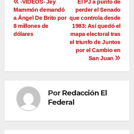
Navegación
-VIDEOS- Jey
El PJ a punto de
Mammón demandó
perder el Senado
de
a Ángel De Brito por
que controla desde
entradas
8 millones de
1983: Así quedó el
dólares
mapa electoral tras
el triunfo de Juntos
por el Cambio en
San Juan
Por
Redacción El
Federal