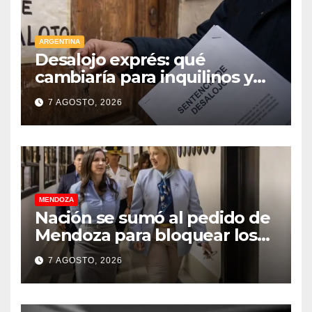
ARGENTINA
Desalojo exprés: qué
cambiaría para inquilinos y
dueños con el proyecto que
7 AGOSTO, 2026
tuvo media sanción en la
Cámara alta
MENDOZA
Nación se sumó al pedido de
Mendoza para bloquear los
celulares en las cárceles de la
7 AGOSTO, 2026
provincia