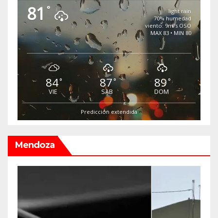
81
°
light rain
70% humedad
viento: 9m/s OSO
MAX 83 • MIN 80
84
87
89
°
°
°
VIE
SAB
DOM
Predicción extendida
Mendoza