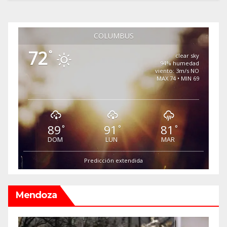
COLUMBUS
72
°
clear sky
94% humedad
viento: 3m/s NO
MAX 74 • MIN 69
89
91
81
°
°
°
DOM
LUN
MAR
Predicción extendida
Mendoza