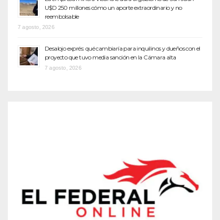
U$D 250 millones cómo un aporte extraordinario y no
reembolsable
7 agosto, 2026
Desalojo exprés: qué cambiaría para inquilinos y dueños con el
proyecto que tuvo media sanción en la Cámara alta
7 agosto, 2026