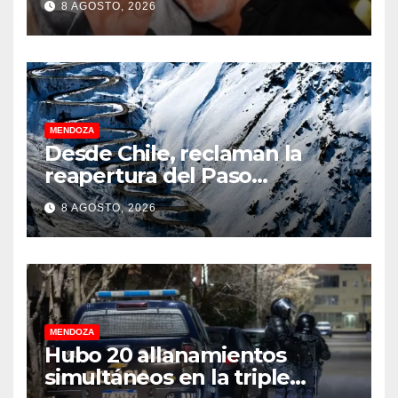
8 AGOSTO, 2026
MENDOZA
Desde Chile, reclaman la
reapertura del Paso
Internacional Los
8 AGOSTO, 2026
Libertadores: pérdidas
millonarias
MENDOZA
Hubo 20 allanamientos
simultáneos en la triple