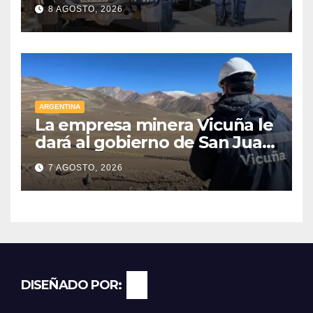
frontera de Luján, Maipú y
8 AGOSTO, 2026
Godoy Cruz
ARGENTINA
La empresa minera Vicuña le
dará al gobierno de San Juan
U$D 250 millones cómo un
7 AGOSTO, 2026
aporte extraordinario y no
reembolsable
DISEÑADO POR: