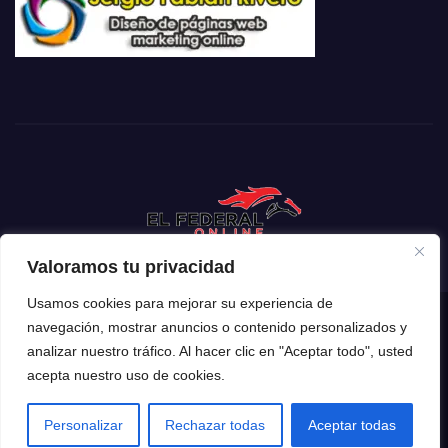
Valoramos tu privacidad
Usamos cookies para mejorar su experiencia de
navegación, mostrar anuncios o contenido personalizados y
Funciona gracias a WordPress
|
Tema: Newsup de
Themeansar
analizar nuestro tráfico. Al hacer clic en "Aceptar todo", usted
acepta nuestro uso de cookies.
Inicio
Mendoza
Argentina
Policiales
Deportes
Espectáculos
El Mundo
Tecnología
Personalizar
Rechazar todas
Aceptar todas