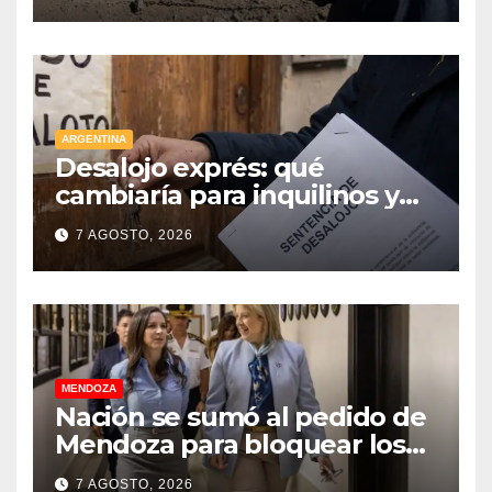
aporte extraordinario y no
reembolsable
ARGENTINA
Desalojo exprés: qué
cambiaría para inquilinos y
dueños con el proyecto que
7 AGOSTO, 2026
tuvo media sanción en la
Cámara alta
MENDOZA
Nación se sumó al pedido de
Mendoza para bloquear los
celulares en las cárceles de la
7 AGOSTO, 2026