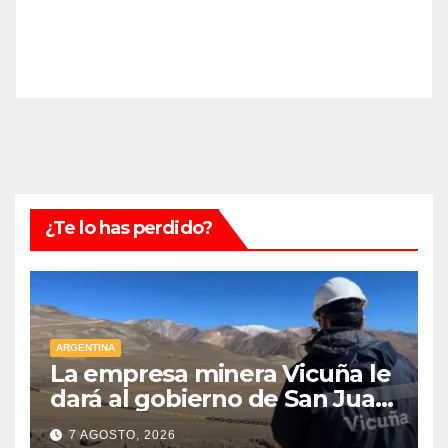
¿Te lo has perdido?
ARGENTINA
La empresa minera Vicuña le
dará al gobierno de San Juan
U$D 250 millones cómo un
7 AGOSTO, 2026