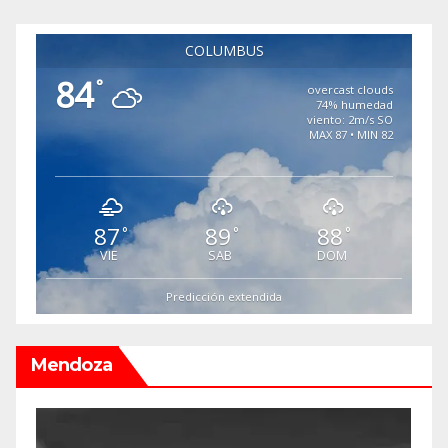
COLUMBUS
84
°
overcast clouds
74% humedad
viento: 2m/s SO
MAX 87 • MIN 82
87
89
88
°
°
°
VIE
SAB
DOM
Predicción extendida
Mendoza