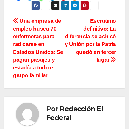
Navegación
Una empresa de
Escrutinio
empleo busca 70
definitivo: La
de
enfermeras para
diferencia se achicó
entradas
radicarse en
y Unión por la Patria
Estados Unidos: Se
quedó en tercer
pagan pasajes y
lugar
estadía a todo el
grupo familiar
Por
Redacción El
Federal