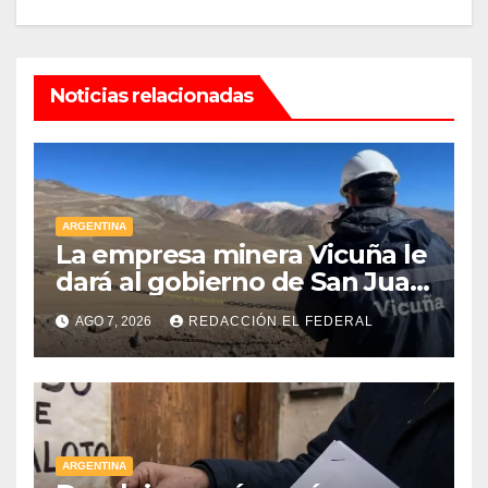
Noticias relacionadas
ARGENTINA
La empresa minera Vicuña le
dará al gobierno de San Juan
U$D 250 millones cómo un
AGO 7, 2026
REDACCIÓN EL FEDERAL
aporte extraordinario y no
reembolsable
ARGENTINA