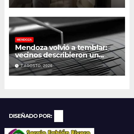
provincia
MENDOZA
Mendoza volvió a temblar:
vecinos describieron un
“sacudón” acompañado por
7 AGOSTO, 2026
un fuerte estruendo
DISEÑADO POR: