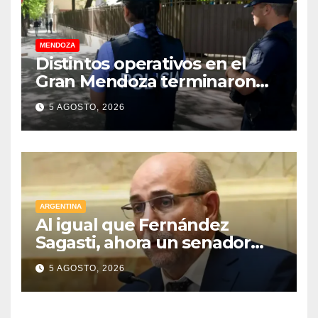
MENDOZA
Distintos operativos en el
Gran Mendoza terminaron
con cuatro delincuentes
5 AGOSTO, 2026
detenidos
ARGENTINA
Al igual que Fernández
Sagasti, ahora un senador
radical pidió votar en forma
5 AGOSTO, 2026
remota