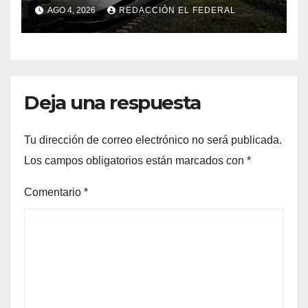
el tren de China que llega a
AGO 4, 2026
REDACCIÓN EL FEDERAL
Mendoza
Deja una respuesta
Tu dirección de correo electrónico no será publicada.
Los campos obligatorios están marcados con
*
Comentario
*