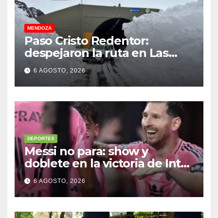
MENDOZA
Paso Cristo Redentor:
despejaron la ruta en Las
Cuevas antes de otro
6 AGOSTO, 2026
temporal con unos 1.500
camiones varados
DEPORTES
Messi no para: show y
doblete en la victoria de Inter
Miami
6 AGOSTO, 2026