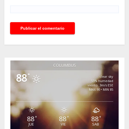
COLUMBUS
88
°
clear sky
55% humedad
viento: 3m/s ESE
MAX 90 • MIN 85
88
88
88
°
°
°
JUE
VIE
SAB