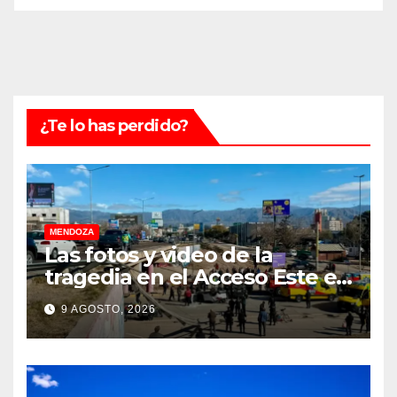
¿Te lo has perdido?
MENDOZA
Las fotos y video de la
tragedia en el Acceso Este en
donde murió un padre de
9 AGOSTO, 2026
familia