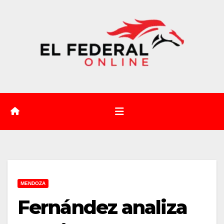
Saltar
al
contenido
MENDOZA
Fernández analiza