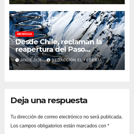
planean enfrentar un posible
“apocalipsis” y guerra
nuclear
MENDOZA
Desde Chile, reclaman la
reapertura del Paso
Internacional Los
AGO 8, 2026
REDACCIÓN EL FEDERAL
Libertadores: pérdidas
millonarias
Deja una respuesta
Tu dirección de correo electrónico no será publicada.
Los campos obligatorios están marcados con
*