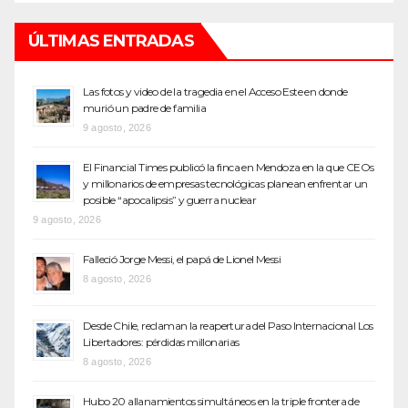
ÚLTIMAS ENTRADAS
Las fotos y video de la tragedia en el Acceso Este en donde
murió un padre de familia
9 agosto, 2026
El Financial Times publicó la finca en Mendoza en la que CEOs
y millonarios de empresas tecnológicas planean enfrentar un
posible “apocalipsis” y guerra nuclear
9 agosto, 2026
Falleció Jorge Messi, el papá de Lionel Messi
8 agosto, 2026
Desde Chile, reclaman la reapertura del Paso Internacional Los
Libertadores: pérdidas millonarias
8 agosto, 2026
Hubo 20 allanamientos simultáneos en la triple frontera de