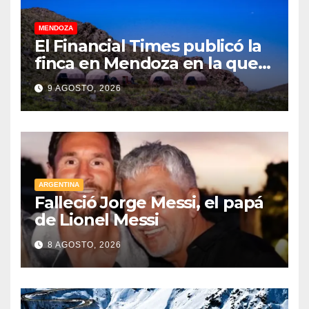
MENDOZA
El Financial Times publicó la
finca en Mendoza en la que
CEOs y millonarios de
9 AGOSTO, 2026
empresas tecnológicas
planean enfrentar un posible
“apocalipsis” y guerra
nuclear
ARGENTINA
Falleció Jorge Messi, el papá
de Lionel Messi
8 AGOSTO, 2026