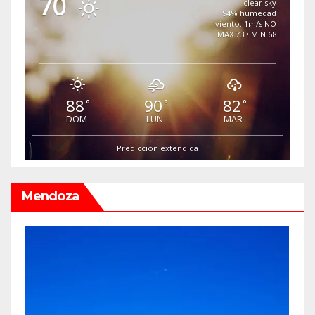
70
°
clear sky
94% humedad
viento: 1m/s NO
MAX 73 • MIN 68
88
90
82
°
°
°
DOM
LUN
MAR
Predicción extendida
Mendoza