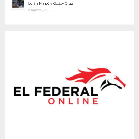
Luján, Maipú y Godoy Cruz
8 agosto, 2026