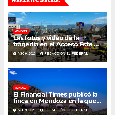
Noticias relacionadas
MENDOZA
Las fotos y video de la
tragedia en el Acceso Este en
donde murió un padre de
AGO 9, 2026
REDACCIÓN EL FEDERAL
familia
MENDOZA
El Financial Times publicó la
finca en Mendoza en la que
CEOs y millonarios de
AGO 9, 2026
REDACCIÓN EL FEDERAL
empresas tecnológicas