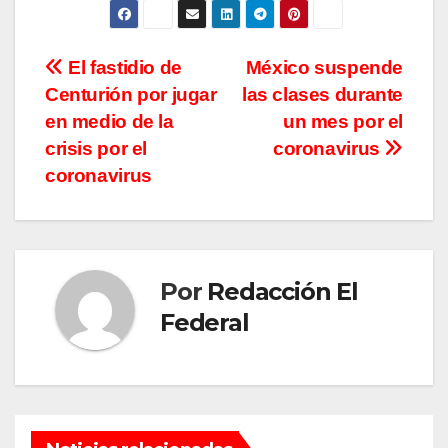
Navegación
El fastidio de
México suspende
Centurión por jugar
las clases durante
de
en medio de la
un mes por el
entradas
crisis por el
coronavirus
coronavirus
Por
Redacción El
Federal