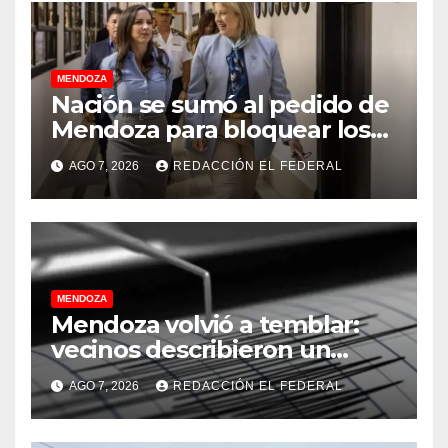
MENDOZA
Nación se sumó al pedido de
Mendoza para bloquear los
celulares en las cárceles de
AGO 7, 2026
REDACCIÓN EL FEDERAL
la provincia
MENDOZA
Mendoza volvió a temblar:
vecinos describieron un
“sacudón” acompañado por
AGO 7, 2026
REDACCIÓN EL FEDERAL
un fuerte estruendo