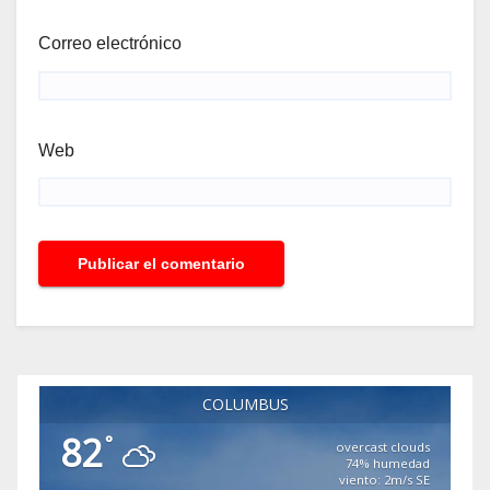
Correo electrónico
Web
COLUMBUS
82
°
overcast clouds
74% humedad
viento: 2m/s SE