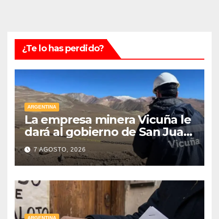
¿Te lo has perdido?
ARGENTINA
La empresa minera Vicuña le
dará al gobierno de San Juan
U$D 250 millones cómo un
7 AGOSTO, 2026
aporte extraordinario y no
reembolsable
ARGENTINA