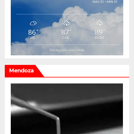
MAX 85 • MIN 81
86
87
89
°
°
°
VIE
SAB
DOM
Predicción extendida
Mendoza