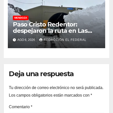
MENDOZA
Paso Cristo Redentor:
despejaron la ruta en Las
Cuevas antes de otro
AGO 6, 2026
REDACCIÓN EL FEDERAL
temporal con unos 1.500
camiones varados
Deja una respuesta
Tu dirección de correo electrónico no será publicada.
Los campos obligatorios están marcados con
*
Comentario
*