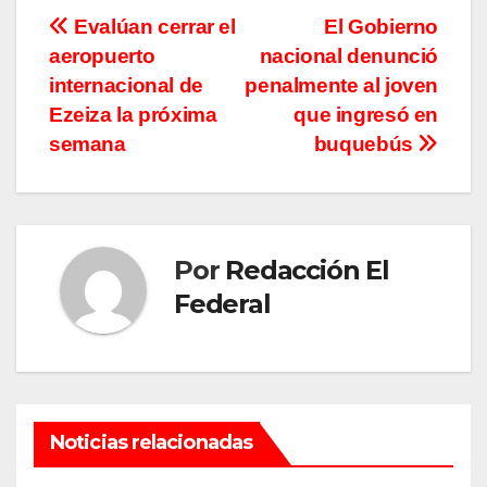
Navegación
Evalúan cerrar el
El Gobierno
aeropuerto
nacional denunció
de
internacional de
penalmente al joven
entradas
Ezeiza la próxima
que ingresó en
semana
buquebús
Por
Redacción El
Federal
Noticias relacionadas