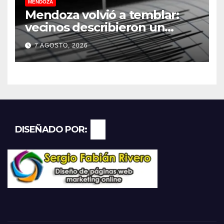
MENDOZA
Mendoza volvió a temblar:
vecinos describieron un
“sacudón” acompañado por
7 AGOSTO, 2026
un fuerte estruendo
DISEÑADO POR: