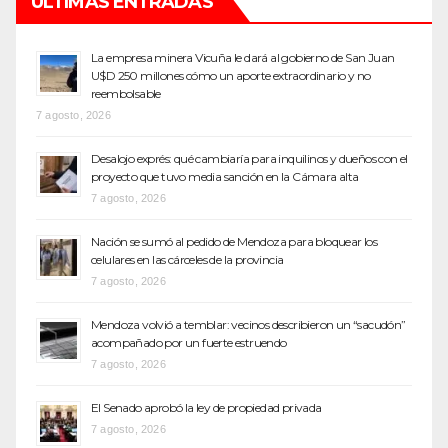
ÚLTIMAS ENTRADAS
La empresa minera Vicuña le dará al gobierno de San Juan
U$D 250 millones cómo un aporte extraordinario y no
reembolsable
7 agosto, 2026
Desalojo exprés: qué cambiaría para inquilinos y dueños con el
proyecto que tuvo media sanción en la Cámara alta
7 agosto, 2026
Nación se sumó al pedido de Mendoza para bloquear los
celulares en las cárceles de la provincia
7 agosto, 2026
Mendoza volvió a temblar: vecinos describieron un “sacudón”
acompañado por un fuerte estruendo
7 agosto, 2026
El Senado aprobó la ley de propiedad privada
7 agosto, 2026