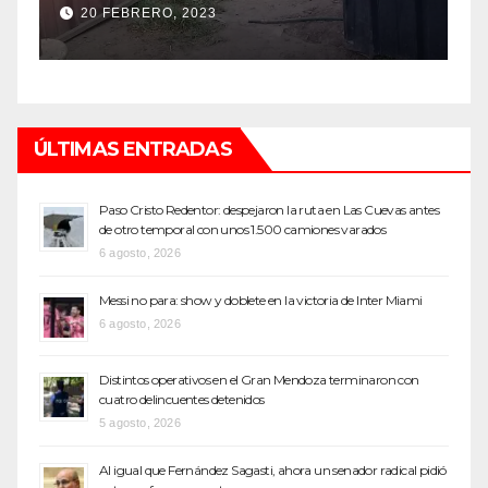
top de Maipú
h
12 SEPTIEMBRE, 2022
ÚLTIMAS ENTRADAS
Paso Cristo Redentor: despejaron la ruta en Las Cuevas antes
de otro temporal con unos 1.500 camiones varados
6 agosto, 2026
Messi no para: show y doblete en la victoria de Inter Miami
6 agosto, 2026
Distintos operativos en el Gran Mendoza terminaron con
cuatro delincuentes detenidos
5 agosto, 2026
Al igual que Fernández Sagasti, ahora un senador radical pidió