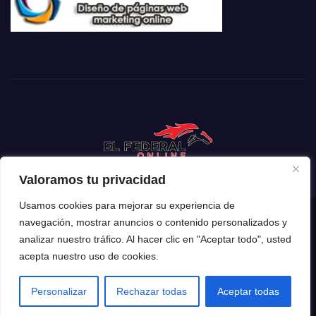
Valoramos tu privacidad
Usamos cookies para mejorar su experiencia de
navegación, mostrar anuncios o contenido personalizados y
Funciona gracias a WordPress
|
Tema: Newsup de
Themeansar
analizar nuestro tráfico. Al hacer clic en "Aceptar todo", usted
acepta nuestro uso de cookies.
Inicio
Mendoza
Argentina
Policiales
Deportes
Espectáculos
El Mundo
Tecnología
Personalizar
Rechazar todas
Aceptar todas