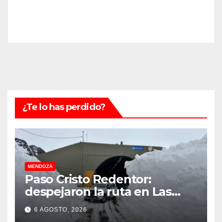
¿Te lo has perdido?
MENDOZA
Paso Cristo Redentor:
despejaron la ruta en Las
Cuevas antes de otro
6 AGOSTO, 2026
temporal con unos 1.500