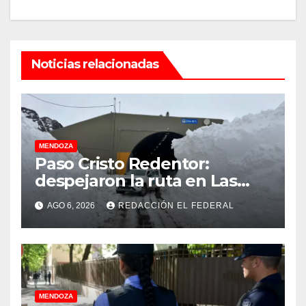
Noticias relacionadas
MENDOZA
Paso Cristo Redentor:
despejaron la ruta en Las
Cuevas antes de otro
AGO 6, 2026
REDACCIÓN EL FEDERAL
temporal con unos 1.500
camiones varados
MENDOZA