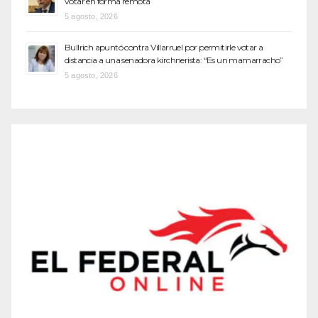
votar en forma remota
5 agosto, 2026
Bullrich apuntó contra Villarruel por permitirle votar a
distancia a una senadora kirchnerista: “Es un mamarracho”
5 agosto, 2026