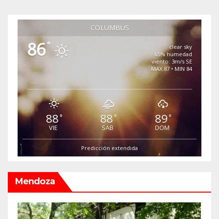
COLUMBUS
86
°
clear sky
65% humedad
viento: 3m/s SE
MAX 87 • MIN 84
88
88
89
°
°
°
VIE
SAB
DOM
Predicción extendida
Mendoza