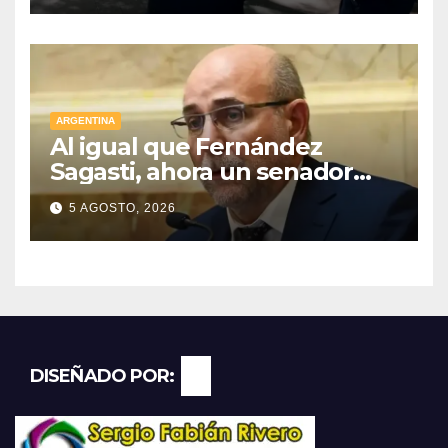
ARGENTINA
Al igual que Fernández
Sagasti, ahora un senador
radical pidió votar en forma
5 AGOSTO, 2026
remota
DISEÑADO POR: