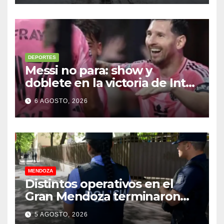
camiones varados
DEPORTES
Messi no para: show y
doblete en la victoria de Inter
Miami
6 AGOSTO, 2026
MENDOZA
Distintos operativos en el
Gran Mendoza terminaron
con cuatro delincuentes
5 AGOSTO, 2026
detenidos