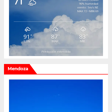
71
96% humedad
viento: 1m/s NE
MAX 72 • MIN 69
91
87
83
°
°
°
LUN
MAR
MIE
Predicción extendida
Mendoza