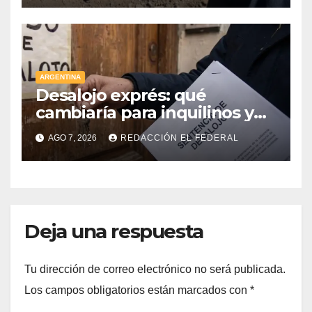
reembolsable
ARGENTINA
Desalojo exprés: qué
cambiaría para inquilinos y
dueños con el proyecto que
AGO 7, 2026
REDACCIÓN EL FEDERAL
tuvo media sanción en la
Cámara alta
Deja una respuesta
Tu dirección de correo electrónico no será publicada.
Los campos obligatorios están marcados con
*