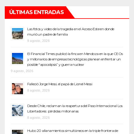
ÚLTIMAS ENTRADAS
Las fotos y video de la tragedia en el Acceso Este en donde
murió un padre de familia
9 agosto, 2026
El Financial Times publicó la finca en Mendoza en la que CEOs
y millonarios de empresas tecnológicas planean enfrentar un
posible “apocalipsis” y guerra nuclear
9 agosto, 2026
Falleció Jorge Messi, el papá de Lionel Messi
8 agosto, 2026
Desde Chile, reclaman la reapertura del Paso Internacional Los
Libertadores: pérdidas millonarias
8 agosto, 2026
Hubo 20 allanamientos simultáneos en la triple frontera de