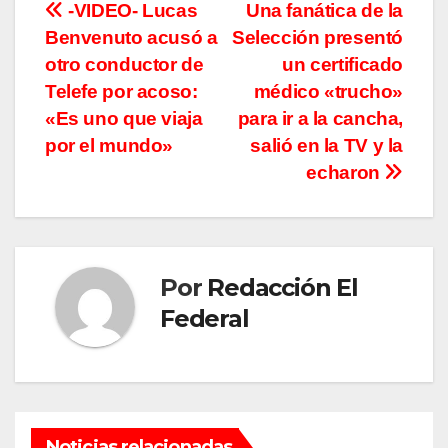
Navegación
-VIDEO- Lucas
Una fanática de la
Benvenuto acusó a
Selección presentó
de
otro conductor de
un certificado
entradas
Telefe por acoso:
médico «trucho»
«Es uno que viaja
para ir a la cancha,
por el mundo»
salió en la TV y la
echaron
Por
Redacción El
Federal
Noticias relacionadas