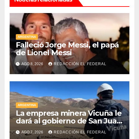
ARGENTINA
Falleció Jorge Messi, el papá
de Lionel Messi
AGO 8, 2026
REDACCIÓN EL FEDERAL
ARGENTINA
La empresa minera Vicuña le
dará al gobierno de San Juan
U$D 250 millones cómo un
AGO 7, 2026
REDACCIÓN EL FEDERAL
aporte extraordinario y no