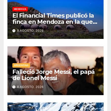
MENDOZA
El Financial Times publicó la
finca en Mendoza en la que
CEOs y millonarios de
9 AGOSTO, 2026
empresas tecnológicas
planean enfrentar un posible
“apocalipsis” y guerra
nuclear
ARGENTINA
Falleció Jorge Messi, el papá
de Lionel Messi
8 AGOSTO, 2026