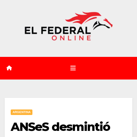
Saltar
al
contenido
ARGENTINA
ANSeS desmintió