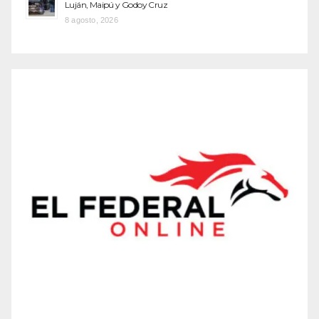
Luján, Maipú y Godoy Cruz
8 agosto, 2026