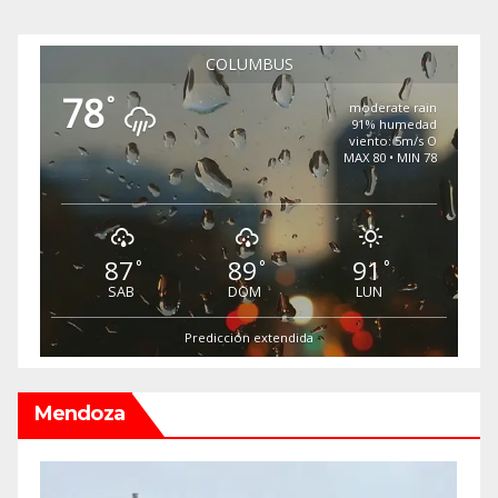
COLUMBUS
78
°
moderate rain
91% humedad
viento: 5m/s O
MAX 80 • MIN 78
87
89
91
°
°
°
SAB
DOM
LUN
Predicción extendida
Mendoza