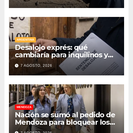
aporte extraordinario y no
reembolsable
ARGENTINA
Desalojo exprés: qué
cambiaría para inquilinos y
dueños con el proyecto que
7 AGOSTO, 2026
tuvo media sanción en la
Cámara alta
MENDOZA
Nación se sumó al pedido de
Mendoza para bloquear los
celulares en las cárceles de la
7 AGOSTO, 2026