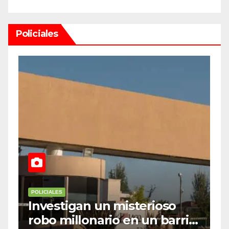
Policiales
POLICIALES
P
Investigan un misterioso
L
robo millonario en un barrio
s