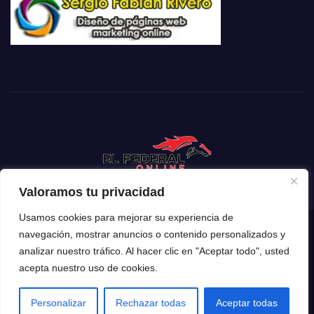
Valoramos tu privacidad
Usamos cookies para mejorar su experiencia de
navegación, mostrar anuncios o contenido personalizados y
Funciona gracias a WordPress
|
Tema: Newsup de
Themeansar
analizar nuestro tráfico. Al hacer clic en "Aceptar todo", usted
acepta nuestro uso de cookies.
Inicio
Mendoza
Argentina
Policiales
Deportes
Espectáculos
El Mundo
Tecnología
Personalizar
Rechazar todas
Aceptar todas