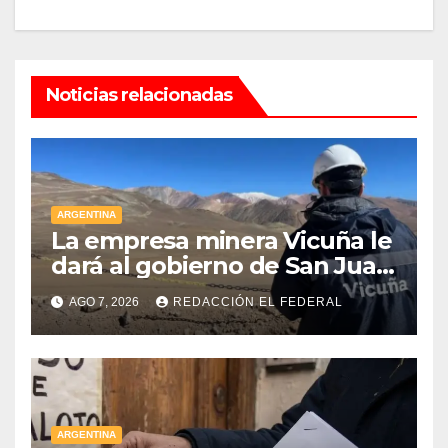
Noticias relacionadas
ARGENTINA
La empresa minera Vicuña le
dará al gobierno de San Juan
U$D 250 millones cómo un
AGO 7, 2026
REDACCIÓN EL FEDERAL
aporte extraordinario y no
reembolsable
ARGENTINA