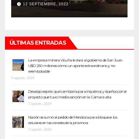
top de Maipú
h
12 SEPTIEMBRE, 2022
ÚLTIMAS ENTRADAS
La empresa minera Vicuña le dará al gobierno de San Juan
U$D 250 millones cómo un aporte extraordinario y no
reembolsable
7 agosto, 2026
Desalojo exprés: qué cambiaría para inquilinos y dueños con el
proyecto que tuvo media sanción en la Cámara alta
7 agosto, 2026
Nación se sumó al pedido de Mendoza para bloquear los
celulares en las cárceles de la provincia
7 agosto, 2026