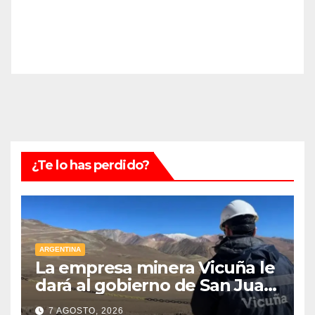
¿Te lo has perdido?
ARGENTINA
La empresa minera Vicuña le
dará al gobierno de San Juan
U$D 250 millones cómo un
7 AGOSTO, 2026