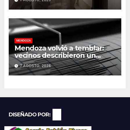
provincia
MENDOZA
Mendoza volvió a temblar:
vecinos describieron un
“sacudón” acompañado por
7 AGOSTO, 2026
un fuerte estruendo
DISEÑADO POR: