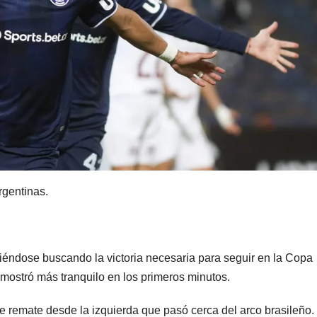
POLICIALES
POLICIALES
Delincuente
Cayer
abusó de una
miemb
anciana tras
una b
6 JUNIO, 2023
20 FEBRERO
ingresar en su
que se
casa de
disfra
Mendoza para
policía
robarle: fue
robar
rgentinas.
filmado
cuando
ndose buscando la victoria necesaria para seguir en la Copa
escapaba
e mostró más tranquilo en los primeros minutos.
e remate desde la izquierda que pasó cerca del arco brasileño.