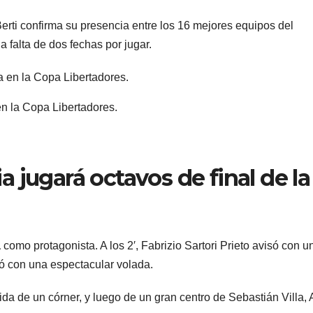
Berti confirma su presencia entre los 16 mejores equipos del
 falta de dos fechas por jugar.
n la Copa Libertadores.
 jugará octavos de final de la
ARGENTINA
ARGENTINA
Al igual que
Bullric
a
como protagonista. A los 2′, Fabrizio Sartori Prieto avisó con u
Fernández
apuntó
ció con una espectacular volada.
Sagasti, ahora
Villarr
5 AGOSTO, 2026
5 AGOSTO, 2
lida de un córner, y luego de un gran centro de Sebastián Villa, 
un senador
permiti