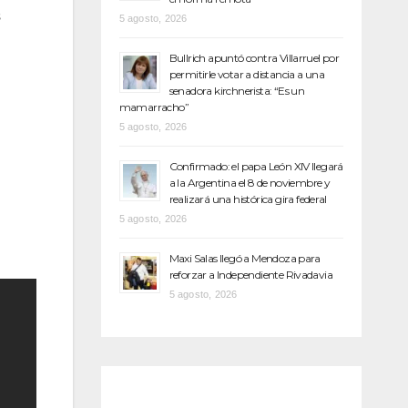
s
5 agosto, 2026
Bullrich apuntó contra Villarruel por
permitirle votar a distancia a una
senadora kirchnerista: “Es un
mamarracho”
5 agosto, 2026
Confirmado: el papa León XIV llegará
a la Argentina el 8 de noviembre y
realizará una histórica gira federal
5 agosto, 2026
Maxi Salas llegó a Mendoza para
reforzar a Independiente Rivadavia
5 agosto, 2026