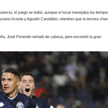
radical pidió
votar a
parecía, el juego se trabó, aunque el local manejaba los tiempo
votar en
distanc
uciano Acosta y Agustín Canobbio, mientras que la tercera cha
forma remota
una se
kirchne
lla, José Florentín remató de cabeza, pero encontró la gran
“Es un
mamar