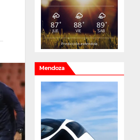
87
88
89
°
°
°
JUE
VIE
SAB
Predicción extendida
Mendoza