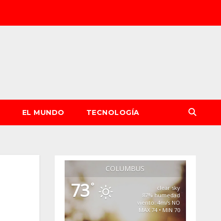
S
EL MUNDO
TECNOLOGÍA
COLUMBUS
73
°
clear sky
87% humedad
viento: 4m/s NO
MAX 74 • MIN 70