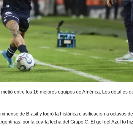
MENDOZA
MENDOZA
Distintos
506 pa
operativos en
aire fri
el Gran
WIFI y
5 AGOSTO, 2026
4 AGOSTO, 2
Mendoza
asient
e metió entre los 16 mejores equipos de América. Los detalles d
terminaron
lujo: as
con cuatro
tren d
uminense de Brasil y logró la histórica clasificación a octavos de
delincuentes
que lle
gentinas, por la cuarta fecha del Grupo C. El gol del Azul lo hi
detenidos
Mendo