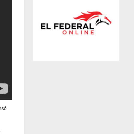
resó
s