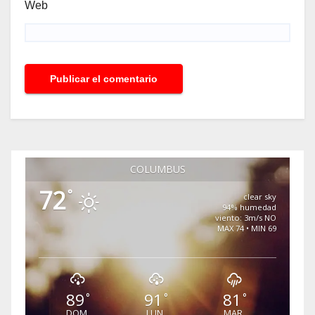
Web
COLUMBUS
72
°
clear sky
94% humedad
viento: 3m/s NO
MAX 74 • MIN 69
89
91
81
°
°
°
DOM
LUN
MAR