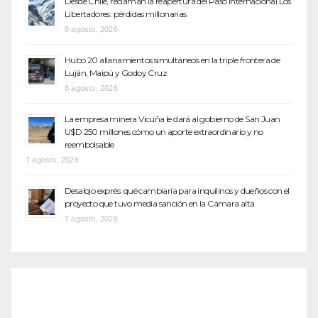
Desde Chile, reclaman la reapertura del Paso Internacional Los
Libertadores: pérdidas millonarias
8 agosto, 2026
Hubo 20 allanamientos simultáneos en la triple frontera de
Luján, Maipú y Godoy Cruz
8 agosto, 2026
La empresa minera Vicuña le dará al gobierno de San Juan
U$D 250 millones cómo un aporte extraordinario y no
reembolsable
7 agosto, 2026
Desalojo exprés: qué cambiaría para inquilinos y dueños con el
proyecto que tuvo media sanción en la Cámara alta
7 agosto, 2026