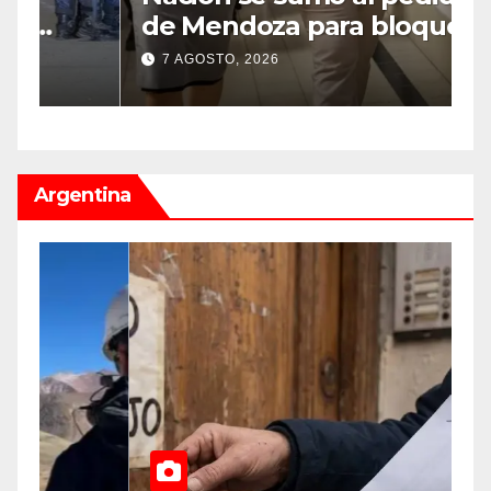
de Mendoza para bloquear
v
los celulares en las cárceles
“
7 AGOSTO, 2026
de la provincia
u
Argentina