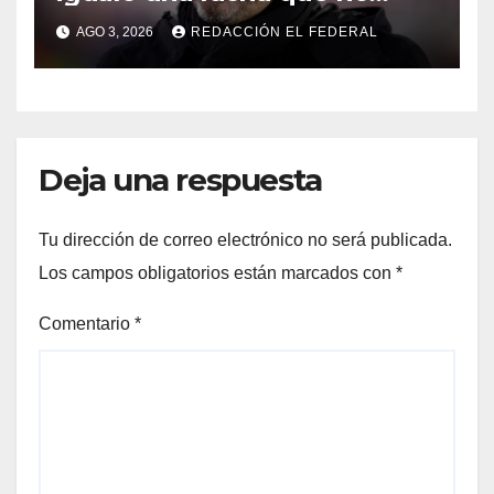
sufría desde 1911: ¿Coudet
AGO 3, 2026
REDACCIÓN EL FEDERAL
debe irse?
Deja una respuesta
Tu dirección de correo electrónico no será publicada.
Los campos obligatorios están marcados con
*
Comentario
*