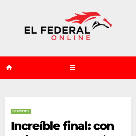
Saltar
al
contenido
DEPORTES
Increíble final: con