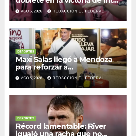
doblete en la victoria de Inter
Miami
AGO 6, 2026
REDACCIÓN EL FEDERAL
DEPORTES
Maxi Salas llegó a Mendoza
para reforzar a
Independiente Rivadavia
AGO 5, 2026
REDACCIÓN EL FEDERAL
DEPORTES
Récord lamentable: River
igualó una racha que no