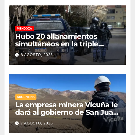
MENDOZA
Hubo 20 allanamientos
simultáneos en la triple
frontera de Luján, Maipú y
8 AGOSTO, 2026
Godoy Cruz
ARGENTINA
La empresa minera Vicuña le
dará al gobierno de San Juan
U$D 250 millones cómo un
7 AGOSTO, 2026
aporte extraordinario y no
reembolsable