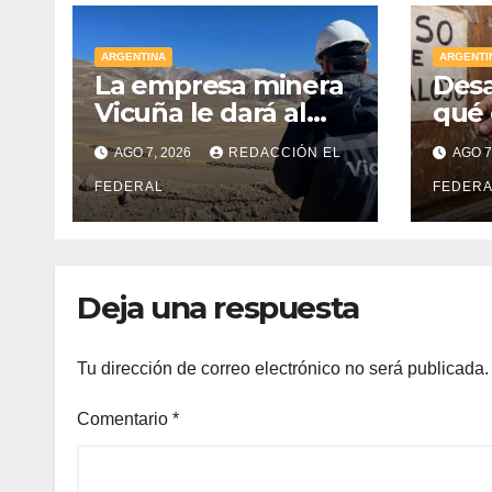
ARGENTINA
ARGENTI
La empresa minera
Desa
Vicuña le dará al
qué 
gobierno de San
inqu
AGO 7, 2026
REDACCIÓN EL
AGO 7
Juan U$D 250
con 
millones cómo un
FEDERAL
tuvo
FEDERA
aporte
en l
extraordinario y no
reembolsable
Deja una respuesta
Tu dirección de correo electrónico no será publicada.
Comentario
*