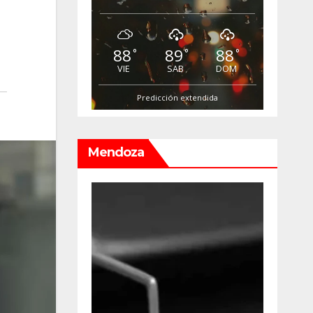
88
89
88
°
°
°
VIE
SAB
DOM
Predicción extendida
Mendoza