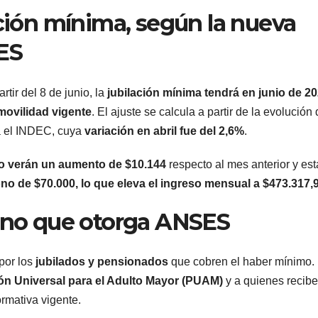
estru
ación mínima, según la nueva
ES
tir del 8 de junio, la
jubilación mínima tendrá en junio de 2
movilidad vigente
. El ajuste se calcula a partir de la evolución 
a el INDEC, cuya
variación en abril fue del 2,6%
.
mo verán un aumento de $10.144
respecto al mes anterior y est
no de $70.000, lo que eleva el ingreso mensual a $473.317,9
bono que otorga ANSES
ARGENTINA
ARGENTINA
La empresa
Desal
minera Vicuña
expré
 por los
jubilados y pensionados
que cobren el haber mínimo.
ón Universal para el Adulto Mayor (PUAM)
y a quienes recib
le dará al
cambi
7 AGOSTO, 2026
7 AGOSTO,
rmativa vigente.
gobierno de
para i