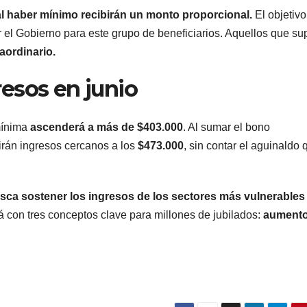
l haber mínimo recibirán un monto proporcional.
El objetivo
San Juan U$D
y due
or el Gobierno para este grupo de beneficiarios. Aquellos que s
250 millones
el pr
aordinario.
cómo un
que t
esos en junio
aporte
medi
extraordinario
sanci
 mínima
ascenderá a más de $403.000
. Al sumar el bono
birán ingresos cercanos a los
$473.000
, sin contar el aguinaldo 
y no
Cámar
reembolsable
usca sostener los ingresos de los sectores más vulnerables
á con tres conceptos clave para millones de jubilados:
aumento