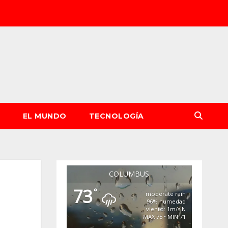
S
EL MUNDO
TECNOLOGÍA
COLUMBUS
73
°
moderate rain
96% humedad
viento: 1m/s N
MAX 75 • MIN 71