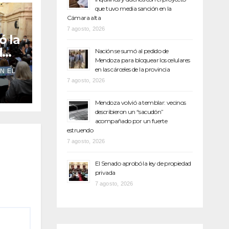
que tuvo media sanción en la
Cámara alta
7 agosto, 2026
ó la
d
Nación se sumó al pedido de
Mendoza para bloquear los celulares
en las cárceles de la provincia
N EL
7 agosto, 2026
Mendoza volvió a temblar: vecinos
describieron un “sacudón”
acompañado por un fuerte
estruendo
7 agosto, 2026
El Senado aprobó la ley de propiedad
privada
7 agosto, 2026